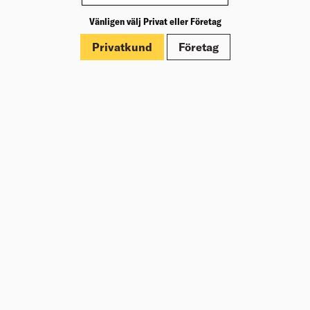
Produktinformation
Vänligen välj Privat eller Företag
Märkningar
Privatkund
Företag
Dokument
Om Beijer Bygg
Vår affärsidé
Vår historia
Hälsa & säkerhet
Branschrapport
Miljö & Hållbarhet
Press
Kundklubb Beijer Plus