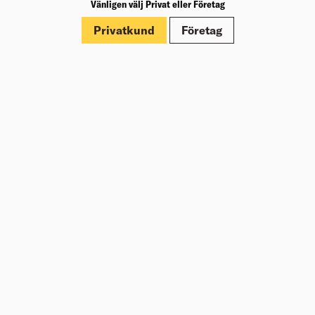
Vänligen välj Privat eller Företag
Dokument
Privatkund
Företag
Om Beijer Bygg
Vår affärsidé
Vår historia
Hälsa & säkerhet
Branschrapport
Miljö & Hållbarhet
Press
Kundklubb Beijer Plus
Jobba hos oss
Nyheter