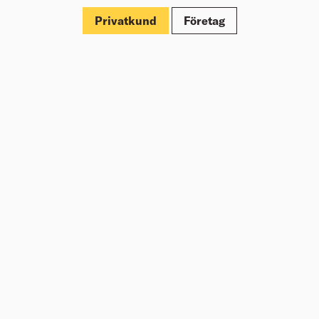
Dokument
Privatkund
Företag
Om Beijer Bygg
Vår affärsidé
Vår historia
Hälsa & säkerhet
Branschrapport
Miljö & Hållbarhet
Press
Kundklubb Beijer Plus
Jobba hos oss
Nyheter
Inspiration