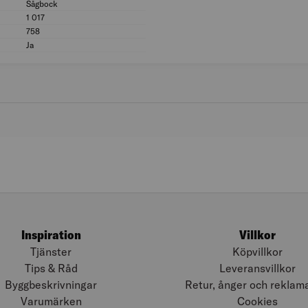
Sågbock
Modell/Utförande: Sågbock
1 017
Höjd (mm): 1 017
758
Bredd (mm): 758
Ja
Ihopvikbar/Ihopfällbar: Ja
Inspiration
Villkor
Tjänster
Köpvillkor
Tips & Råd
Leveransvillkor
Byggbeskrivningar
Retur, ånger och reklam
Varumärken
Cookies