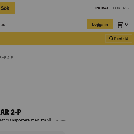
Sök
PRIVAT
|
FÖRETAG
hus
Logga in
Sum
0
Varuko
Kontakt
AR 2-P
AR 2-P
att transportera men stabil.
, hoppa till produktbeskrivningen
Läs mer