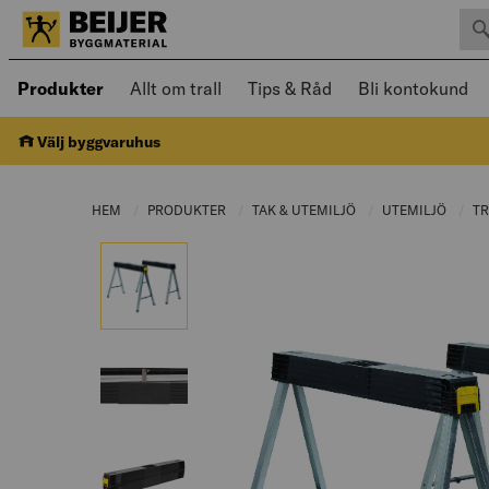
Sök 
Öppnad meny kan navigeras med piltangenter
Produkter
Allt om trall
Tips & Råd
Bli kontokund
Välj byggvaruhus
HEM
PRODUKTER
CURRENT PAGE:
TAK & UTEMILJÖ
CURRENT PAGE:
UTEMILJÖ
CURRE
T