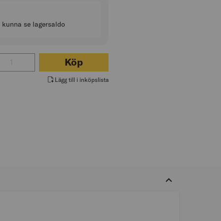
t kunna se lagersaldo
al för SÅGBOCK HOPFÄLLBAR 2-P
Köp
Lägg till i inköpslista