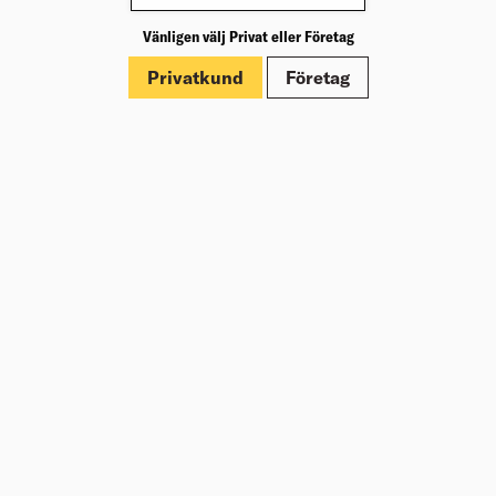
Produktinformation
Vänligen välj Privat eller Företag
Märkningar
Privatkund
Företag
Dokument
Om Beijer Bygg
Vår affärsidé
Vår historia
Hälsa & säkerhet
Branschrapport
Miljö & Hållbarhet
Press
Kundklubb Beijer Plus