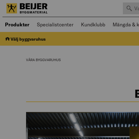
Sök efte
Öppnad meny kan navigeras med piltangenter
Produkter
Specialistcenter
Kundklubb
Mängda & k
Välj byggvaruhus
VÅRA BYGGVARUHUS