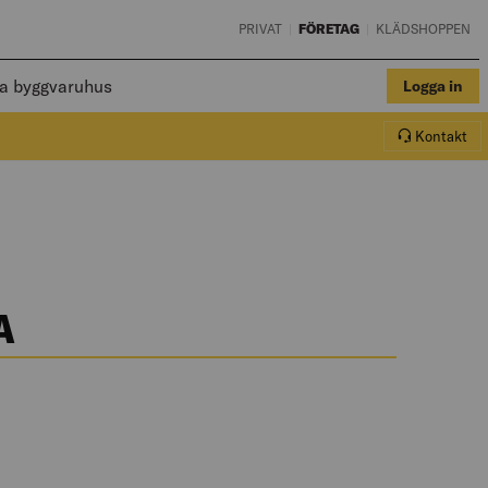
PRIVAT
|
FÖRETAG
|
KLÄDSHOPPEN
a byggvaruhus
Logga in
Kontakt
A