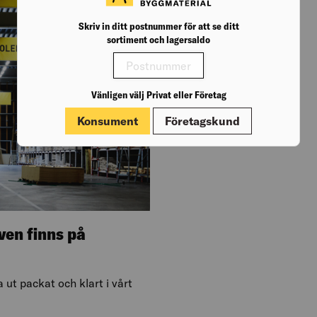
Skriv in ditt postnummer för att se ditt
sortiment och lagersaldo
Vänligen välj Privat eller Företag
Konsument
Företagskund
ven finns på
ut packat och klart i vårt