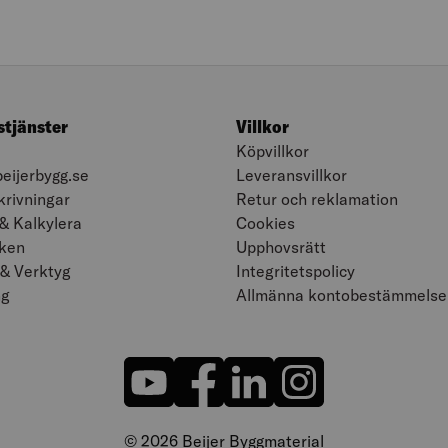
stjänster
Villkor
l
Köpvillkor
beijerbygg.se
Leveransvillkor
rivningar
Retur och reklamation
& Kalkylera
Cookies
ken
Upphovsrätt
 & Verktyg
Integritetspolicy
ng
Allmänna kontobestämmelse
© 2026 Beijer Byggmaterial