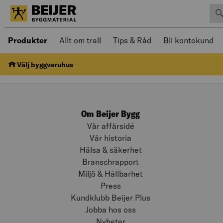
Sök 
Öppnad meny kan navigeras med piltangenter
Produkter
Allt om trall
Tips & Råd
Bli kontokund
Välj byggvaruhus
Om Beijer Bygg
Vår affärsidé
Vår historia
Hälsa & säkerhet
Branschrapport
Miljö & Hållbarhet
Press
Kundklubb Beijer Plus
Jobba hos oss
Nyheter