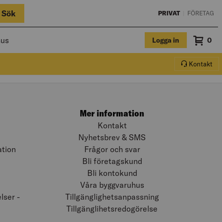
Sök
PRIVAT
|
FÖRETAG
hus
Logga in
Sum
0
Varuko
Kontakt
Mer information
Kontakt
Nyhetsbrev & SMS
ation
Frågor och svar
Bli företagskund
Bli kontokund
Våra byggvaruhus
ser -
Tillgänglighetsanpassning
Tillgänglihetsredogörelse