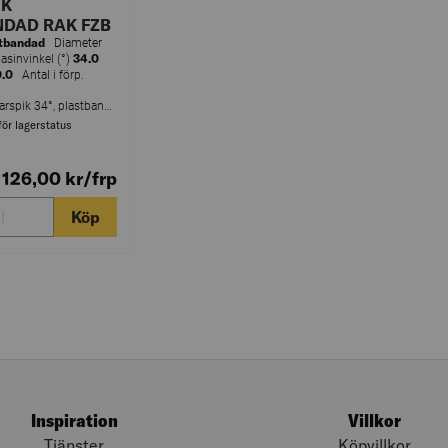
IK
DAD RAK FZB
tbandad
Diameter
34.0
invinkel (°)
.0
Antal i förp.
Rakbandad ankarspik 34°, plastbandad, FZB
för lagerstatus
 126,00
kr
/frp
Köp
Inspiration
Villkor
Tjänster
Köpvillkor