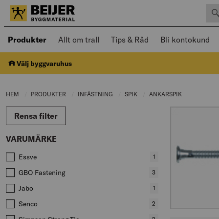
Sök 
Öppnad meny kan navigeras med piltangenter
Produkter
Allt om trall
Tips & Råd
Bli kontokund
Välj byggvaruhus
HEM
PRODUKTER
CURRENT PAGE:
INFÄSTNING
CURRENT PAGE:
SPIK
CURRENT PAGE:
ANKARSPIK
CURRENT PA
Rensa filter
VARUMÄRKE
Värden att filtrera på
Essve
,
1
produkter
GBO Fastening
,
3
produkter
Jabo
,
1
produkter
Senco
,
2
produkter