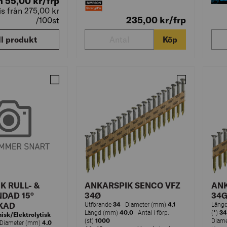
n 55,00
kr
/frp
ris från 275,00
kr
235,00
kr
/frp
/100st
ll produkt
Köp
Jämför ANKARSPIK EFZ PB15 COILS LDA 40-4,0 120
Jämför ANKAR
K RULL- &
ANKARSPIK SENCO VFZ
ANK
DAD 15°
34Ø
34
KAD
34
4.1
Utförande
Diameter (mm)
Läng
40.0
34
Längd (mm)
Antal i förp.
(°)
isk/Elektrolytisk
1000
(st)
Diam
4.0
iameter (mm)