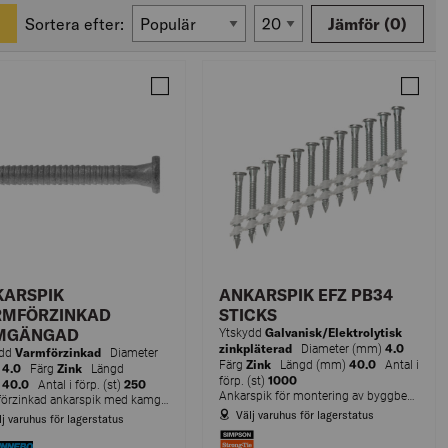
Sortera efter:
Jämför
(0)
SPIK VARMFÖRZINKAD SST KAMGÄNG 4,0X40MM 250ST
Jämför ANKARSPIK 40X4,0 VFZ FFH 250ST 
Jämför
KARSPIK
ANKARSPIK EFZ PB34
RMFÖRZINKAD
STICKS
MGÄNGAD
Galvanisk/Elektrolytisk
Ytskydd
zinkpläterad
4.0
Diameter (mm)
Varmförzinkad
ydd
Diameter
Zink
40.0
Färg
Längd (mm)
Antal i
4.0
Zink
)
Färg
Längd
1000
förp. (st)
40.0
250
)
Antal i förp. (st)
Ankarspik för montering av byggbeslag och stål- och plåtdetaljer i trä.
Varmförzinkad ankarspik med kamgängat skaft.
Välj varuhus för lagerstatus
lj varuhus för lagerstatus