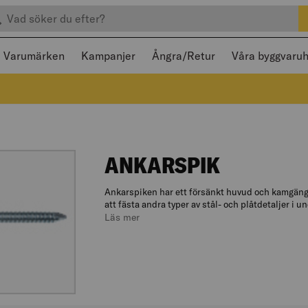
efter produkter
 och stängas med Escape
Varumärken
Kampanjer
Ångra/Retur
Våra byggvaru
GE:
ANKARSPIK
Ankarspiken har ett försänkt huvud och kamgänga
att fästa andra typer av stål- och plåtdetaljer i un
Läs mer
omAnkarspik