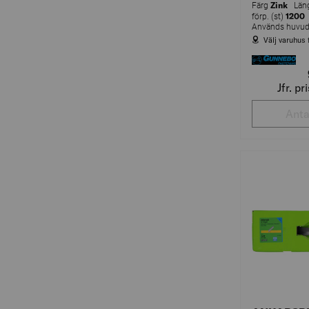
Zink
Färg
Län
1200
förp. (st)
Välj varuhus 
Jfr. p