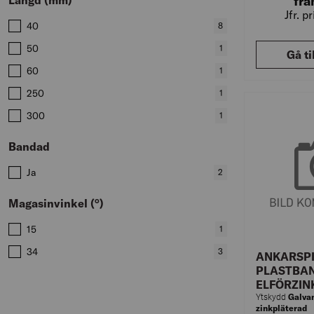
Längd (mm)
frå
Jfr. p
Värden att filtrera på
40
,
8
produkter
50
,
1
Gå ti
produkter
60
,
1
produkter
250
,
1
produkter
300
,
1
produkter
Bandad
Värden att filtrera på
Ja
,
2
produkter
Magasinvinkel (°)
Värden att filtrera på
15
,
1
produkter
34
,
3
ANKARSPI
produkter
PLASTBAN
ELFÖRZIN
Galvan
Ytskydd
zinkpläterad
D