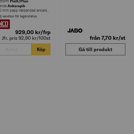
Platt/Plan
dform
Ankarspik
rande
4,1x40 mm papp rakbandad ankarspik ringad elförzinkad 34°
lj varuhus för lagerstatus
929,00
kr
/frp
från 7,70
kr
/st
Jfr. pris 92,90
kr
/100st
Köp
Gå till produkt
4X40MM