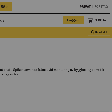
Sök
PRIVAT
|
FÖRETAG
hus
Logga in
Summa
0.00
kr
Varukorg.
Kontakt
t skaft. Spiken används främst vid montering av byggbeslag samt för
derlag av trä.