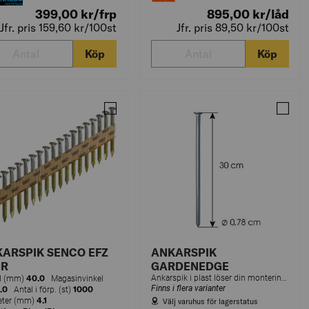
399,00
kr
/frp
895,00
kr
/låd
Jfr. pris 159,60
kr
/100st
Jfr. pris 89,50
kr
/100st
Köp
Köp
0ST
SPIK SENCO VFZ 34ø 40X4,1MM RING 1000ST
Jämför ANKARSPIK SENCO EFZ 34GR 40X4,
Jämfö
ARSPIK SENCO EFZ
ANKARSPIK
GR
GARDENEDGE
40.0
Ankarspik i plast löser din montering av GardenEdge Pro. 25 cm lång
d (mm)
Magasinvinkel
Finns i flera varianter
.0
1000
Antal i förp. (st)
4.1
eter (mm)
Välj varuhus för lagerstatus