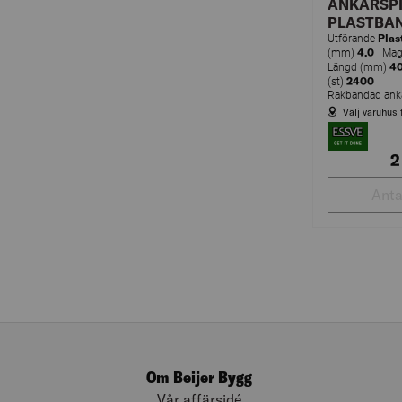
ANKARSP
PLASTBAN
Plas
Utförande
4.0
(mm)
Magas
40
Längd (mm)
2400
(st)
Välj varuhus 
2
Om Beijer Bygg
Vår affärsidé