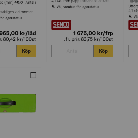
4,1x40 mm papp rakbandad ankarspik ringad varmförzinkad 34°
Huvu
40.0
gd (mm)
Antal i
Utfö
Välj varuhus för lagerstatus
Används huvudsakligen vid montering av byggbeslag samt för att fästa andra typer av stål- och plåtdetaljer i underlag av trä.
Vä
för lagerstatus
965,00
kr
/låd
1 675,00
kr
/frp
ris 80,42
kr
/100st
Jfr. pris 83,75
kr
/100st
Köp
Köp
Jämför ANKARSPIK PLASTBANDAD RAK FZB 34GR 