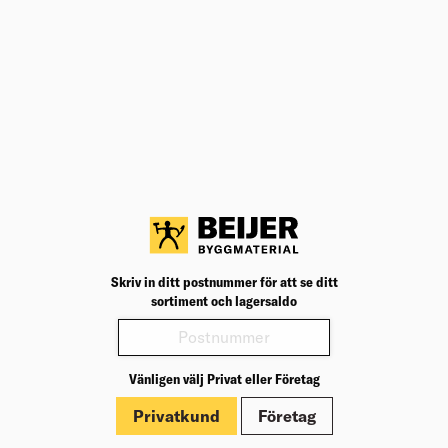
Om Beijer Bygg
Vår affärsidé
Vår historia
Hälsa & säkerhet
Branschrapport
Miljö & Hållbarhet
Press
Kundklubb Beijer Plus
Jobba hos oss
Nyheter
Skriv in ditt postnummer för att se ditt
sortiment och lagersaldo
Inspiration
Tjänster
Tips & Råd
Vänligen välj Privat eller Företag
Byggbeskrivningar
Varumärken
Privatkund
Företag
Trallväljaren