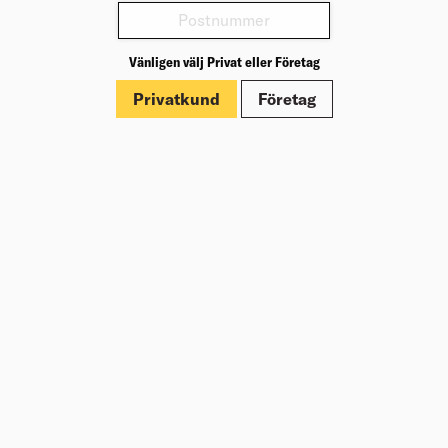
Press
Kundklubb Beijer Plus
Vänligen välj Privat eller Företag
Jobba hos oss
Nyheter
Privatkund
Företag
Inspiration
Tjänster
Tips & Råd
Byggbeskrivningar
Varumärken
Trallväljaren
Villkor
Köpvillkor
Leveransvillkor
Retur, ånger och reklamation
Cookies
Upphovsrätt
Integritetspolicy