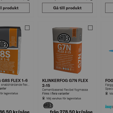
ll produkt
Gå till produkt
Jämför KAKELFOG G8S FLEX 1-6
Jämför KLINKE
G8S FLEX 1-6
KLINKERFOG G7N FLEX
FOG
Cementbaserad snabbhärdande flexibel fogmassa
2-15
Färg
ianter
Cementbaserad flexibel fogmassa
för lagerstatus
Finns i flera varianter
Vä
Välj varuhus för lagerstatus
386,50
kr
/påse
från 278,50
kr
/påse