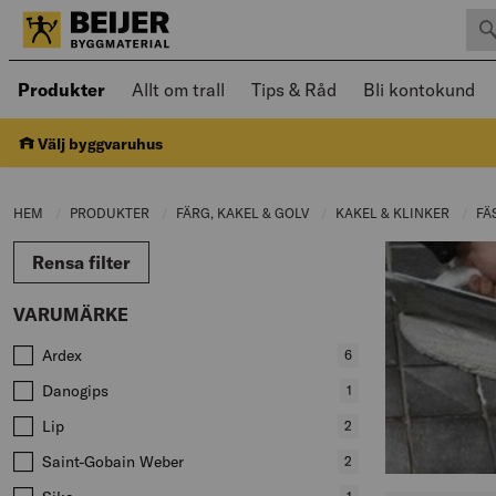
Sök 
Öppnad meny kan navigeras med piltangenter
Produkter
Allt om trall
Tips & Råd
Bli kontokund
Välj byggvaruhus
HEM
PRODUKTER
CURRENT PAGE:
FÄRG, KAKEL & GOLV
CURRENT PAGE:
KAKEL & KLINKER
CURRE
FÄ
Rensa filter
VARUMÄRKE
Värden att filtrera på
Ardex
,
6
produkter
Danogips
,
1
produkter
Lip
,
2
produkter
Saint-Gobain Weber
,
2
produkter