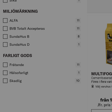
Sika
,
1
produkter
MILJÖMÄRKNING
Värden att filtrera på
ALFA
,
11
produkter
BVB Totalt Accepteras
,
11
produkter
SundaHus B
,
8
produkter
SundaHus D
,
1
produkter
FARLIGT GODS
Värden att filtrera på
Frätande
,
11
produkter
Hälsofarligt
,
1
MULTIFOG
produkter
Skadlig
,
10
Finns i flera var
produkter
Välj varuhus 
från 
Jfr. pri