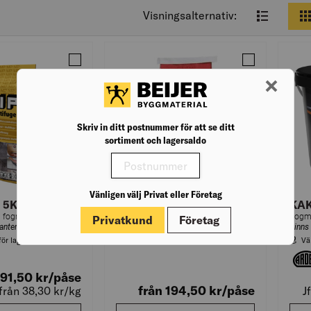
Visningsalternativ:
Jämför MULTIFOG 5KG
Jämför KAKEL
Skriv in ditt postnummer för att se ditt
sortiment och lagersaldo
Vänligen välj Privat eller Företag
 5KG
KAKELFOG
KAK
Cementbaserad fogmassa för fogning av kakel och klinker på golv och vägg. Fungerar bra både inom- och utomhus.
Fogmassa för fogning av kakel och klinker på golv och vägg. Cementbaserad. Kan användas både inom- och utomhus.
Privatkund
Företag
ianter
Finns i flera varianter
Finns 
för lagerstatus
Välj varuhus för lagerstatus
Vä
191,50
kr
/påse
från 194,50
kr
/påse
s från 38,30
kr
/kg
J