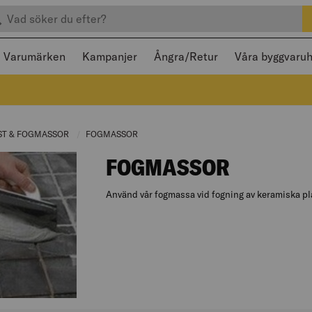
efter produkter
 och stängas med Escape
Varumärken
Kampanjer
Ångra/Retur
Våra byggvaru
NT PAGE:
ST & FOGMASSOR
CURRENT PAGE:
FOGMASSOR
CURRENT PAGE:
FOGMASSOR
Använd vår fogmassa vid fogning av keramiska pla