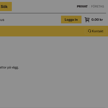
Sök
PRIVAT
|
FÖRETAG
hus
Logga in
Summa
0.00
kr
Varukorg.
Kontakt
ttor på vägg.