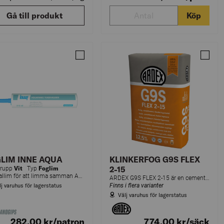
Gå till produkt
Köp
RFOG G7N FLEX 2-15
Jämför FOGLIM INNE AQUA PU 310ML (20)
Jämför
LIM INNE AQUA
KLINKERFOG G9S FLEX
Vit
Foglim
2-15
grupp
Typ
Speciallim för att limma samman Aquapanel Indoor-skivor.
ARDEX G9S FLEX 2-15 är en cementbaserad snabbhärdande flexibel fogmassa. Särskilt lämplig för granitkeramik på balkonger och terrasser samt kakelbeklädda fasader och väggar av glasbetong.
lj varuhus för lagerstatus
Finns i flera varianter
Välj varuhus för lagerstatus
282,00
kr
/patron
774,00
kr
/säck