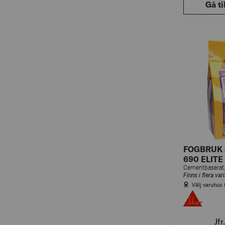
Gå ti
FOGBRUK 
690 ELITE
Finns i flera var
Välj varuhus 
Jfr