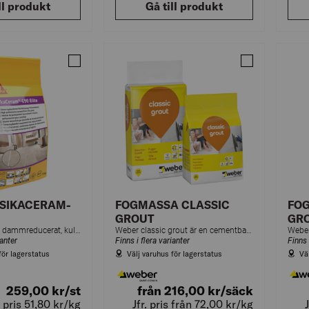
ll produkt
Gå till produkt
Jämför FOGBRUK SIKACERAM-690 ELITE
Jämför FOGMA
SIKACERAM-
FOGMASSA CLASSIC
FO
GROUT
GR
Cementbaserat, dammreducerat, kulörstabilt fogbruk vid fogbredd 1 mm till 10 mm för golv- och väggplattor
Weber classic grout är en cementbaserad normaltorkande smuts- och vattenavvisande fogmassa för fogning av keramiska plattor på vägg.
ianter
Finns i flera varianter
Finns 
för lagerstatus
Välj varuhus för lagerstatus
Vä
259,00
kr
/st
från 216,00
kr
/säck
. pris 51,80
kr
/kg
Jfr. pris från 72,00
kr
/kg