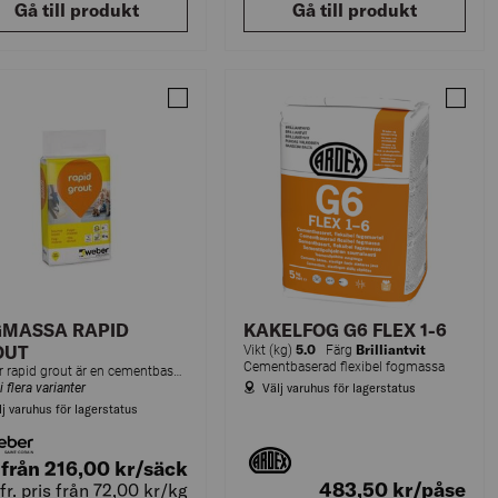
Gå till produkt
Gå till produkt
SSA CLASSIC GROUT
Jämför FOGMASSA RAPID GROUT
Jämför
GMASSA RAPID
KAKELFOG G6 FLEX 1-6
OUT
5.0
Brilliantvit
Vikt (kg)
Färg
Cementbaserad flexibel fogmassa
Weber rapid grout är en cementbaserad snabbhärdande och kraftigt vattenavvisande fogmassa för fogning av täta keramiska plattor.
i flera varianter
Välj varuhus för lagerstatus
lj varuhus för lagerstatus
från 216,00
kr
/säck
483,50
kr
/påse
Jfr. pris från 72,00
kr
/kg