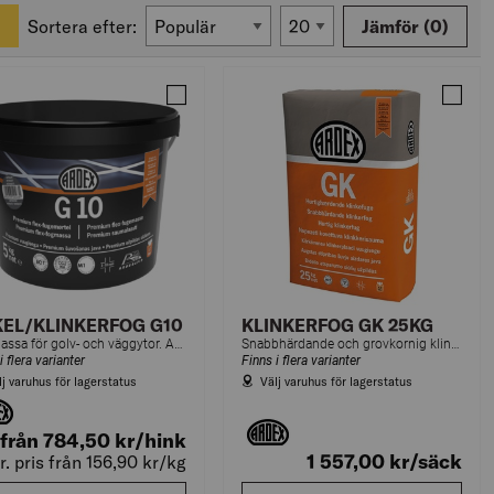
Sortera efter:
Jämför
(0)
FOG
Jämför KAKEL/KLINKERFOG G10
Jämför
EL/KLINKERFOG G10
KLINKERFOG GK 25KG
Fogmassa för golv- och väggytor. Används för fogning av granitkeramik, stenplattor, glasplattor, natursten, betongplattor och mosaik. För inom- och utomhusbruk.
Snabbhärdande och grovkornig klinkerfog för breda fogar på väggar och golv.
i flera varianter
Finns i flera varianter
lj varuhus för lagerstatus
Välj varuhus för lagerstatus
från 784,50
kr
/hink
1 557,00
kr
/säck
fr. pris från 156,90
kr
/kg