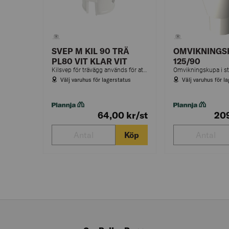
SVEP M KIL 90 TRÄ
OMVIKNINGS
PL80 VIT KLAR VIT
125/90
Kilsvep för trävägg används för att hålla fast stupröret vid fasaden.
Välj varuhus för lagerstatus
Välj varuhus för l
64,00
kr
/st
20
Köp