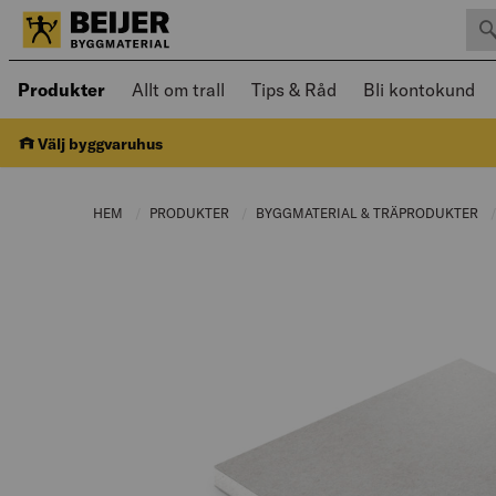
Sök 
Öppnad meny kan navigeras med piltangenter
Produkter
Allt om trall
Tips & Råd
Bli kontokund
Välj byggvaruhus
HEM
PRODUKTER
CURRENT PAGE:
BYGGMATERIAL & TRÄPRODUKTER
C