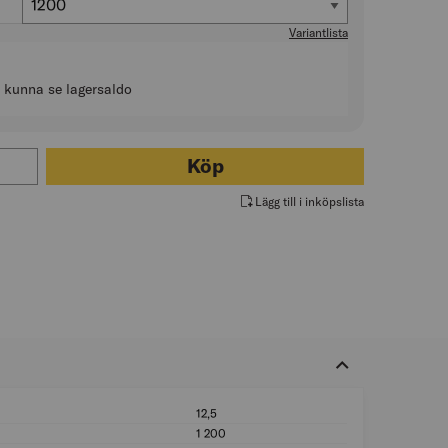
1200
Variantlista
t kunna se lagersaldo
ör GIPSSKIVA KORTPLANK
Köp
Lägg till i inköpslista
12,5
Tjocklek (mm): 12,
1 200
Längd (mm): 1 200