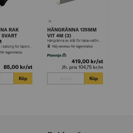
NA RAK
HÄNGRÄNNA 125MM
 SVART
VIT 4M (3)
M
Hängränna av stål för takavvattning.
Välj varuhus för lagerstatus
Nockpanna rak i betong för täckning av takets nock.
 för lagerstatus
419,00
kr
/st
85,00
kr
/st
Jfr. pris 104,75
kr
/m
Köp
Köp