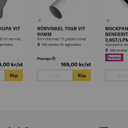
KUPA VIT
RÖRVINKEL 70GR VIT
NOCKPAN
90MM
BENDERIT
Omvikningskupa i stål för sammankoppling av hängrännan och stupröret.
Rörvinkel med 70 graders vinkel.
2,8ST/LP
agerstatus
Välj varuhus för lagerstatus
Välj varuhus
9,00
kr
/st
169,00
kr
/st
Köp
Köp