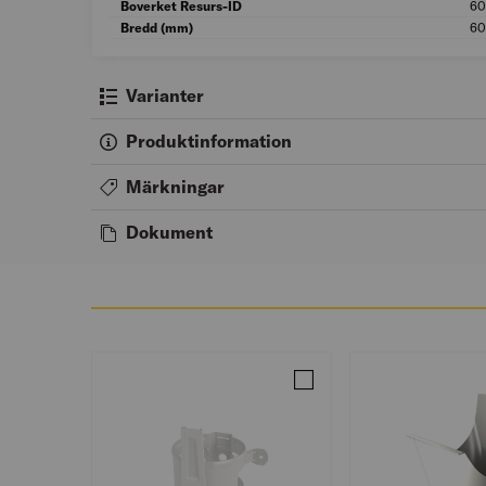
Boverket Resurs-ID
6
Bredd (mm)
6
Varianter
Produktinformation
Märkningar
Dokument
Jämför SVEP M KIL 90 TRÄ