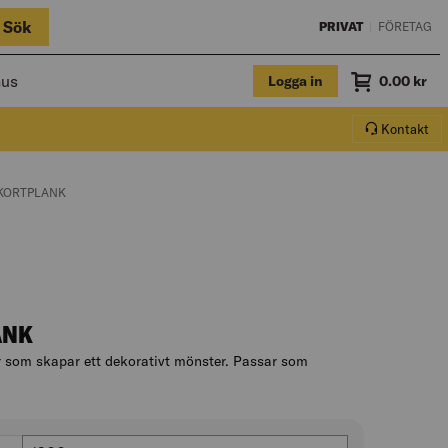
Sök
PRIVAT
|
FÖRETAG
hus
Logga in
Summa
0.00
kr
Varukorg.
Kontakt
:
AGE:
 KORTPLANK
ANK
 som skapar ett dekorativt mönster. Passar som
 produktbeskrivningen
Längd (mm)