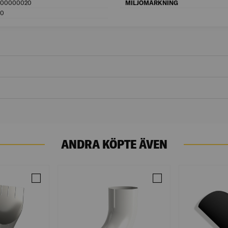
000000020
Boverket Resurs-ID: 6000000020
MILJÖMÄRKNING
00
Bredd (mm): 600
ANDRA KÖPTE ÄVEN
 PL80 VIT KLAR VIT
Jämför OMVIKNINGSKUPA VIT 125/90
Jämför RÖRVINKEL 70