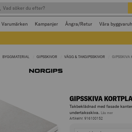
efter produkter
 och stängas med Escape
Varumärken
Kampanjer
Ångra/Retur
Våra byggvaru
URRENT PAGE:
BYGGMATERIAL
CURRENT PAGE:
GIPSSKIVOR
CURRENT PAGE:
VÄGG & TAKGIPSSKIVOR
CURRENT PAGE
CURRENT P
GIPSSKIVA
GIPSSKIVA KORTPL
Takbeklädnad med fasade kanter
undertaksskiva.
, hoppa till
Läs mer
Artikelnr. 916100152
Varianter