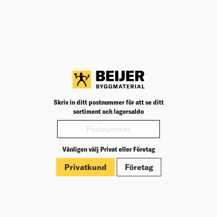
Dokument
ANDRA KÖPTE ÄVEN
KONSOL DUBBEL TRÅD VIT 259MM
Dubbel trådkonsol för stöd av grund trådhylla.
Välj varuhus för lagerstatus
Skriv in ditt postnummer för att se ditt
sortiment och lagersaldo
Köp
52,00
kr
/st
Vänligen välj Privat eller Företag
TRÅDHYLLA VIT 550X257X12
Privatkund
Företag
Trådhylla i vit finish.
Välj varuhus för lagerstatus