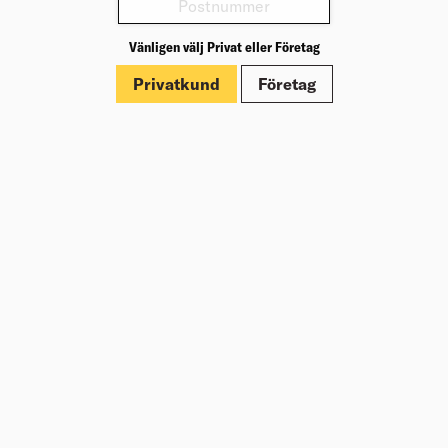
Produktinformation
Vänligen välj Privat eller Företag
Märkningar
Privatkund
Företag
Dokument
Om Beijer Bygg
Vår affärsidé
Vår historia
Hälsa & säkerhet
Branschrapport
Miljö & Hållbarhet
Press