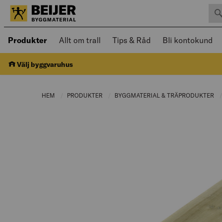
Sök 
Öppnad meny kan navigeras med piltangenter
Produkter
Allt om trall
Tips & Råd
Bli kontokund
Välj byggvaruhus
HEM
PRODUKTER
CURRENT PAGE:
BYGGMATERIAL & TRÄPRODUKTER
C