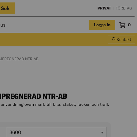
Sök
PRIVAT
|
FÖRETAG
hus
Logga in
Sum
0
Varuko
Kontakt
IMPREGNERAD NTR-AB
MPREGNERAD NTR-AB
 användning ovan mark till bl.a. staket, räcken och trall.
n
Längd (mm)
3600