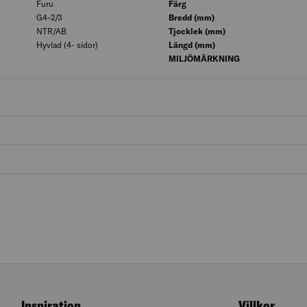
Furu
Träslag: Furu
Färg
G4-2/3
Handelssortering (EN 1611-1): G4-2/3
Bredd (mm)
NTR/AB
NTR träskyddsklass (EN 351-1 / EN 335-1):
Tjocklek (mm)
Hyvlad (4- sidor)
Ytbearbetning: Hyvlad (4- sidor)
Längd (mm)
MILJÖMÄRKNING
Inspiration
Villkor