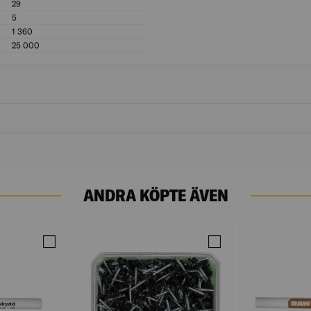
29
Täckande yta (m²): 29
5
Vikt (kg): 5
1 360
Bredd (mm): 1 360
25 000
Längd (mm): 25 000
ANDRA KÖPTE ÄVEN
 G4-2 GRAN 4,8M RAW
Jämför VINDSKYDD TG 2,75X25M RAW (83)
Jämför FARMARSKRUV 