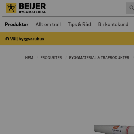
Sök 
Öppnad meny kan navigeras med piltangenter
Produkter
Allt om trall
Tips & Råd
Bli kontokund
Välj byggvaruhus
HEM
PRODUKTER
CURRENT PAGE:
BYGGMATERIAL & TRÄPRODUKTER
C