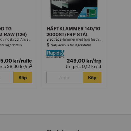
DD TG
HÄFTKLAMMER 140/10
M RAW (126)
2000ST/FRP STÅL
Diffusionsöppet vindskydd. Används på yttervägg under ytskiktet. Bidrar till energisnålt boende.
Bredtrådsklammer med hög fasthållningsförmåga. Lämplig för isoleringsmaterial, plastfilm, wellpapp, mattor m.m.
 för lagerstatus
Välj varuhus för lagerstatus
75,00
kr
/rulle
249,00
kr
/frp
 pris 28,36
kr
/m²
Jfr. pris 0,12
kr
/st
Köp
Köp