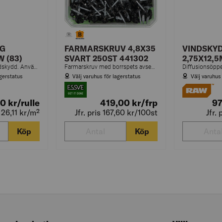
TG
FARMARSKRUV 4,8X35
VINDSKY
W (83)
SVART 250ST 441302
2,75X12,5
Diffusionsöppet vindskydd. Används på yttervägg under ytskiktet. Bidrar till energisnålt boende.
Farmarskruv med borrspets avsedd för montering av profilerad plåt mot underlag av trä samt plåt mot plåt (överlapp).
agerstatus
Välj varuhus för lagerstatus
Välj varuhus
00
kr
/rulle
419,00
kr
/frp
9
s 26,11
kr
/m²
Jfr. pris 167,60
kr
/100st
Jfr.
Köp
Köp