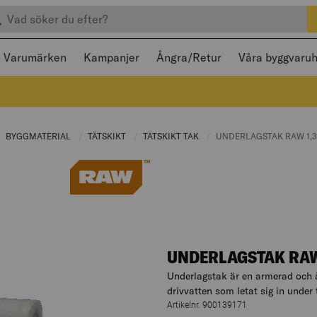
efter produkter
 och stängas med Escape
Varumärken
Kampanjer
Ångra/Retur
Våra byggvaru
URRENT PAGE:
BYGGMATERIAL
CURRENT PAGE:
TÄTSKIKT
CURRENT PAGE:
TÄTSKIKT TAK
CURRENT PAGE:
CURRENT PAGE:
UNDERLAGSTAK RAW 1,
UNDERLAGSTAK RAW
Underlagstak är en armerad och å
drivvatten som letat sig in unde
Artikelnr. 900139171