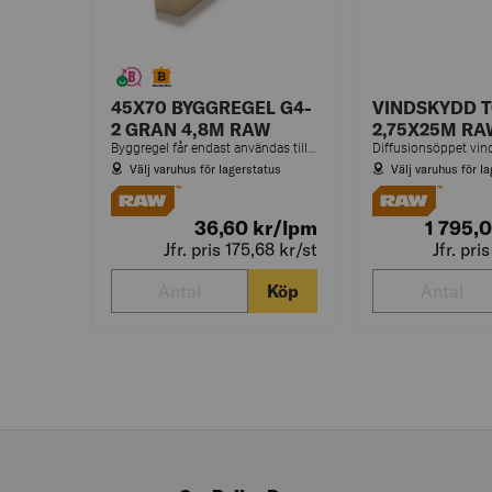
45X70 BYGGREGEL G4-
VINDSKYDD 
2 GRAN 4,8M RAW
2,75X25M RA
Byggregel får endast användas till ej bärande delar i konstruktioner.
Välj varuhus för lagerstatus
Välj varuhus för l
36,60
kr
/lpm
1 795,
Jfr. pris 175,68
kr
/st
Jfr. pri
Köp