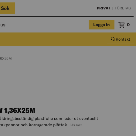
Sök
PRIVAT
|
FÖRETAG
hus
Logga in
Sum
0
Varuko
Kontakt
36X25M
 1,36X25M
ldringsbeständig plastfolie som leder ut eventuellt
r takpannor och korrugerade plåttak.
, hoppa till produktbeskrivningen
Läs mer