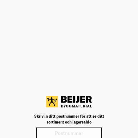
Vad är fördelarna med att välja
fanergolv för mitt hem?
Fanergolv erbjuder hög slitstyrka och
tålighet. Det tunna trälagret kan slipas och
behandlas om det blir slitet eller skadat,
vilket ger golvet en längre livslängd.
Dessutom är det ett miljövänligt val då det
Skriv in ditt postnummer för att se ditt
kräver mindre trä att tillverka jämfört med
sortiment och lagersaldo
massiva trägolv. Fanergolv finns i olika
träslag, färger och mönster, vilket gör det