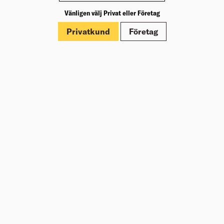
enkelt att matcha med din inredningsstil.
Vänligen välj Privat eller Företag
Privatkund
Företag
Vilka är de praktiska fördelarna med
fanergolv?
Fanergolv är lätta att underhålla och
rengöra, vilket gör dem till ett perfekt val för
familjer med barn och husdjur. Dessutom är
de enkla att installera, vilket kan spara både
tid och pengar vid renovering eller
nyinstallation.
Kan fanergolv slipas och behandlas
om de blir slitna?