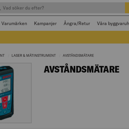
efter produkter
 och stängas med Escape
Varumärken
Kampanjer
Ångra/Retur
Våra byggvaru
ENT
CURRENT PAGE:
LASER & MÄTINSTRUMENT
CURRENT PAGE:
AVSTÅNDSMÄTARE
CURRENT PAGE:
AVSTÅNDSMÄTARE