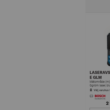
LASERAV
E GLM
Mätområde (m
Välj varuhus 
2