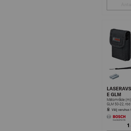
LASERAV
E GLM
Mätområde (m
Välj varuhus 
1