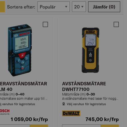
Sortera efter:
Jämför
(0)
NDSMÄTARE DW055PL-XJ DW055
Jämför LASERAVSTÅNDSMÄTARE GLM 40
Jämfö
SERAVSTÅNDSMÄTAR
AVSTÅNDSMÄTARE
LM 40
DWHT77100
0–40
0–30
mråde (m)
Mätområde (m)
Avståndsmätare som mäter upp till 40 meter med en noggrannhet på ±1,5 mm. Avståndsmätaren är lättanvänd tack vare självförklarande knappsats.
Avståndsmätare med laser för noggranna mätningar upp till 30 meter.
lj varuhus för lagerstatus
Välj varuhus för lagerstatus
1 059,00
kr
/frp
745,00
kr
/frp