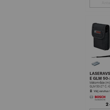
LASERAV
E GLM 50-
Mätområde (m
Välj varuhus 
2