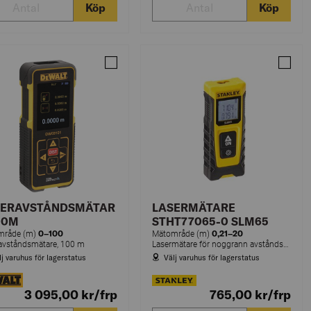
Köp
Köp
AVSTÅNDSMÄTARE GLM 40-31
Jämför LASERAVSTÅNDSMÄTARE 100M
Jämfö
SERAVSTÅNDSMÄTAR
LASERMÄTARE
00M
STHT77065-0 SLM65
0–100
0,21–20
mråde (m)
Mätområde (m)
avståndsmätare, 100 m
Lasermätare för noggrann avståndsmätning upp till 20 meter.
lj varuhus för lagerstatus
Välj varuhus för lagerstatus
3 095,00
kr
/frp
765,00
kr
/frp