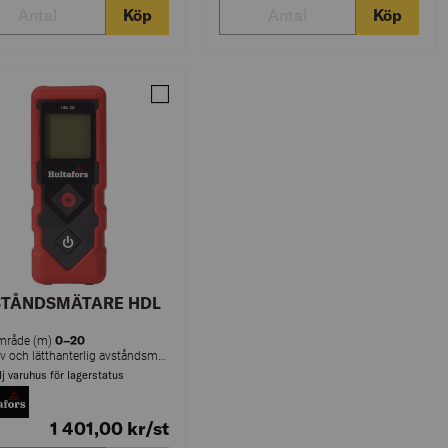
Köp
Köp
AVSTÅNDSMÄTARE GLM 150-27 C
Jämför AVSTÅNDSMÄTARE HDL 20 20M
STÅNDSMÄTARE HDL
0–20
mråde (m)
Intuitiv och lätthanterlig avståndsmätare med ett mätområde upp till 20 m. Lasern har en kompakt och lätthanterlig storlek, vilket gör att den är enkel att bära med sig i fickan.
lj varuhus för lagerstatus
1 401,00
kr
/st