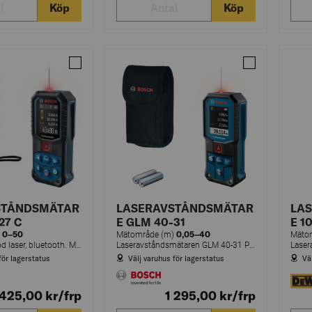
Köp
Köp
Jämför LASERAVSTÅNDSMÄTARE GLM 50-27 C
Jämför LASER
STÅNDSMÄTAR
LASERAVSTÅNDSMÄTAR
LA
27 C
E GLM 40-31
E 1
0–50
0,05–40
)
Mätområde (m)
Mäto
GLM 50-27 C, röd laser, bluetooth. MYCKET TÅLIG: Laseravståndsmätaren är redo för byggarbetsplatsen. IP65-skyddet gör enheten mycket tålig och lämplig för tuffa förhållanden. Det robusta höljet motstår fall på 1,5 m, även på betong.
Laseravståndsmätaren GLM 40-31 Professional är din lösning för tillförlitliga mätningar på arbetsplatsen.
Laser
för lagerstatus
Välj varuhus för lagerstatus
Vä
 425,00
kr
/frp
1 295,00
kr
/frp