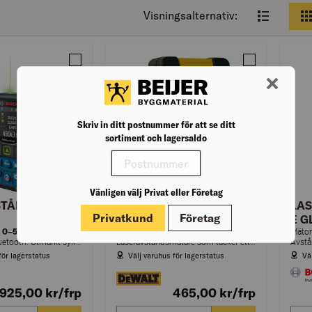
Visningsalternativ:
Jämför LASERAVSTÅNDSMÄTARE GLM 50-27 CG
Jämför AVSTÅ
Skriv in ditt postnummer för att se ditt
sortiment och lagersaldo
Vänligen välj Privat eller Företag
STÅNDSMÄTAR
AVSTÅNDSMÄTARE
LA
Privatkund
Företag
DW055PL-XJ
E G
0–50
0–15
)
Mätområde (m)
Mäto
Ggröm laser, bluetooth. Utmärkt synlighet. Den gröna laserpunken syns tydligare än röd laser, vilket gör den speciellt lämplig för mätning av långa avstånd under ljusa inomhusförhållanden.
Laseravståndsmätare som täcker ett mätområde på 15 m.
för lagerstatus
Välj varuhus för lagerstatus
Vä
 925,00
kr
/frp
465,00
kr
/frp