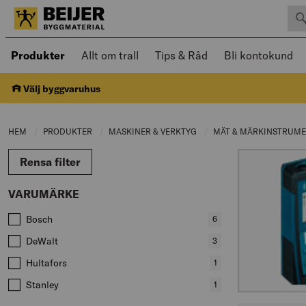
Sök 
Öppnad meny kan navigeras med piltangenter
Produkter
Allt om trall
Tips & Råd
Bli kontokund
Välj byggvaruhus
HEM
PRODUKTER
CURRENT PAGE:
MASKINER & VERKTYG
CURRENT PAGE:
MÄT & MÄRKINSTRUM
Rensa filter
VARUMÄRKE
Värden att filtrera på
Bosch
,
6
produkter
DeWalt
,
3
produkter
Hultafors
,
1
produkter
Stanley
,
1
produkter