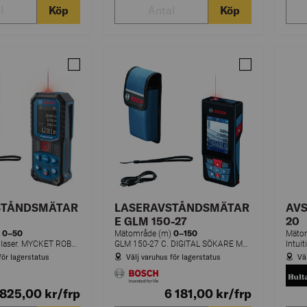
Köp
Köp
Jämför LASERAVSTÅNDSMÄTARE GLM 50-22
Jämför LASER
STÅNDSMÄTAR
LASERAVSTÅNDSMÄTAR
AV
E GLM 150-27
20
0–50
0–150
)
Mätområde (m)
Mäto
GLM 50-22, röd laser. MYCKET ROBUST: Laseravståndsmätaren är redo för byggarbetsplatsen. IP65-skyddet gör enheten mycket tålig och lämplig för tuffa förhållanden. Det robusta höljet motstår fall på 1,5 m, även på betong.
GLM 150-27 C. DIGITAL SÖKARE MED ZOOMFUNKTION: Kameravyn i realtid gör det möjligt att mäta exakt och se till att laserstrålen träffar målet korrekt, särskilt på långt avstånd.
för lagerstatus
Välj varuhus för lagerstatus
Vä
 825,00
kr
/frp
6 181,00
kr
/frp