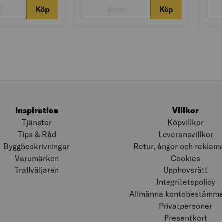
Köp
Köp
Inspiration
Villkor
Tjänster
Köpvillkor
Tips & Råd
Leveransvillkor
Byggbeskrivningar
Retur, ånger och reklam
Varumärken
Cookies
Trallväljaren
Upphovsrätt
Integritetspolicy
Allmänna kontobestämmel
Privatpersoner
Presentkort