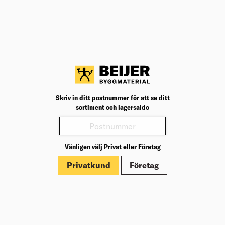
Teknisk specifikation
BK04
24003
BK04:
Produktinformation
Märkningar
Skriv in ditt postnummer för att se ditt
sortiment och lagersaldo
Vänligen välj Privat eller Företag
Privatkund
Företag
Om Beijer Bygg
Vår affärsidé
Vår historia
Hälsa & säkerhet
Branschrapport