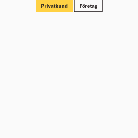
Privatkund
Företag
Om Beijer Bygg
Vår affärsidé
Vår historia
Hälsa & säkerhet
Branschrapport
Miljö & Hållbarhet
Press
Kundklubb Beijer Plus
Jobba hos oss
Nyheter
Inspiration
Tjänster