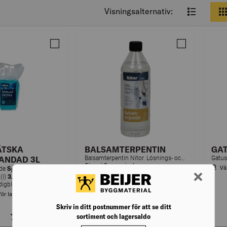
Visningsalternativ:
Jämför SPOLARVÄTSKA FÄRDIGBLANDAD 3L STÅPÅS
Jämför BALSA
ÄTSKA
BALSAMTERPENTIN
GAT
ANDAD 3L
Balsamterpentin Nitor. Lösnings- och förtunningsmedel till bl.a. färger. Till impregnerning av trämöbler. Ej vattenlöslig. Löses i bl.a. i ättika, aceton.
Finns i flera varianter
Vä
Spolarvätska
nde
Välj varuhus för lagerstatus
3.0
(l)
Effektiv och färdigblandad spolarvätska.
för lagerstatus
Skriv in ditt postnummer för att se ditt
74,00
kr
/st
från 245,00
kr
/st
sortiment och lagersaldo