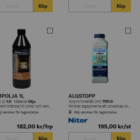
Köp
Köp
BTIONSMEDEL ABSOL KA0116 SPANN 16L
Jämför LAMPOLJA 1L (12)345
Jämför
POLJA 1L
ALGSTOPP
1.0
Olja
700.0
 (l)
Material
Volym/Innehåll (ml)
Extra rent bränsle till lyktor och lampor.
Hindrar algsporerna att utvecklas och blomma ut.
lj varuhus för lagerstatus
Välj varuhus för lagerstatus
182,00
kr
/frp
195,00
kr
/st
Köp
Köp