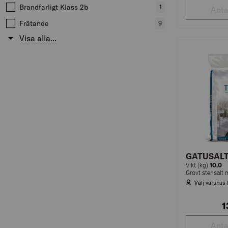
produkter
Brandfarligt Klass 2b
,
1
produkter
Frätande
,
9
produkter
Visa alla...
GATUSALT
10.0
Vikt (kg)
Välj varuhus 
1