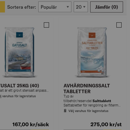
Sortera efter:
Jämför
(0)
E
MTERPENTIN
Jämför GATUSALT 25KG (40)
Jämför
USALT 25KG (40)
AVHÄRDNINGSSALT
Gatusalt är ett grovt stensalt anpassat för snö- och issmältning.
TABLETTER
lj varuhus för lagerstatus
Typ av
Salttablett
tillbehör/reservdel
Salttabletter för rengöring av filtermassa i vattenfilter.
Välj varuhus för lagerstatus
167,00
kr
/säck
275,00
kr
/st