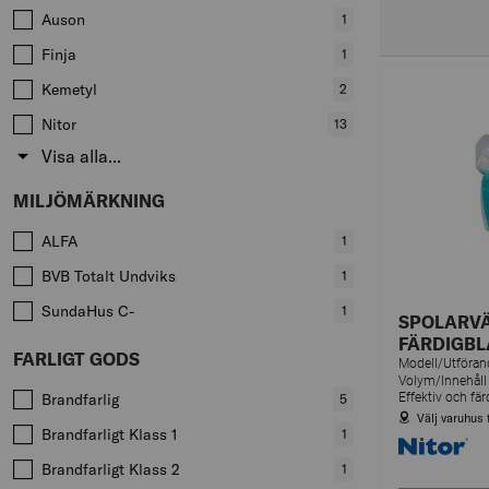
produkter
Auson
,
1
produkter
Finja
,
1
produkter
Kemetyl
,
2
produkter
Nitor
,
13
produkter
Visa alla...
MILJÖMÄRKNING
Värden att filtrera på
ALFA
,
1
produkter
BVB Totalt Undviks
,
1
produkter
SundaHus C-
,
1
SPOLARV
produkter
FÄRDIGBL
FARLIGT GODS
Modell/Utföra
Volym/Innehåll 
Värden att filtrera på
Brandfarlig
,
5
Välj varuhus 
produkter
Brandfarligt Klass 1
,
1
produkter
Brandfarligt Klass 2
,
1