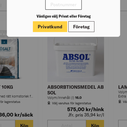
Köp
Gå till produkt
Vänligen välj Privat eller Företag
Privatkund
Företag
Jämför GATUSALT/TÖSALT 10KG (96)
Jämför ABSOR
 10KG
ABSORBTIONSMEDEL AB
LAM
SOL
Volym
Grovt stensalt med rätt kornstorlek för snö- och issmältning.
16.0
Volym/Innehåll (l)
för lagerstatus
Vä
Välj varuhus för lagerstatus
575,00
kr
/hink
36,00
kr
/säck
Jfr. pris 35,94
kr
/l
Köp
Köp