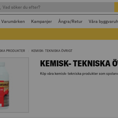
efter produkter
 och stängas med Escape
Varumärken
Kampanjer
Ångra/Retur
Våra byggvaru
ISKA PRODUKTER
CURRENT PAGE:
KEMISK- TEKNISKA ÖVRIGT
CURRENT PAGE:
KEMISK- TEKNISKA Ö
Köp våra kemisk- tekniska produkter som spolarv