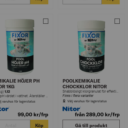
PH 2KG
Jämför POOLKEM HÖJER PH 1KG
Jämfö
IKALIE HÖJER PH
POOLKEMIKALIE
OR 1KG
CHOCKKLOR NITOR
1.12
Snabblösligt klorgranulat för effektiv chockbehandling.
(kg)
Finns i flera varianter
Höjer pH värdet i vattnet. Återställer pH-värdet vid surt vatten till det optimala värdet 7,2-7,6.
Välj varuhus för lagerstatus
lj varuhus för lagerstatus
99,00
kr
/frp
från 289,00
kr
/frp
Köp
Gå till produkt