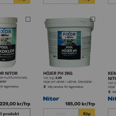
Jämför VECKOKLOR NITOR
Jämför HÖJER 
R NITOR
HÖJER PH 2KG
KEM
Långtidsverkande multifunktionstabletter.
2.29
NIT
Vikt (kg)
ianter
Höjer pH värdet i vattnet. Återställer pH-värdet vid surt vatten till det optimala värdet 7,2-7,6.
Vikt 
för lagerstatus
Välj varuhus för lagerstatus
Vä
 229,00
kr
/frp
185,00
kr
/frp
ll produkt
Köp