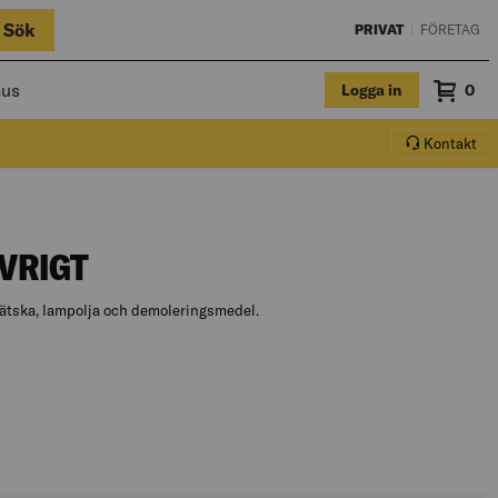
Sök
PRIVAT
|
FÖRETAG
hus
Logga in
Sum
0
Varuko
Kontakt
VRIGT
ätska, lampolja och demoleringsmedel.