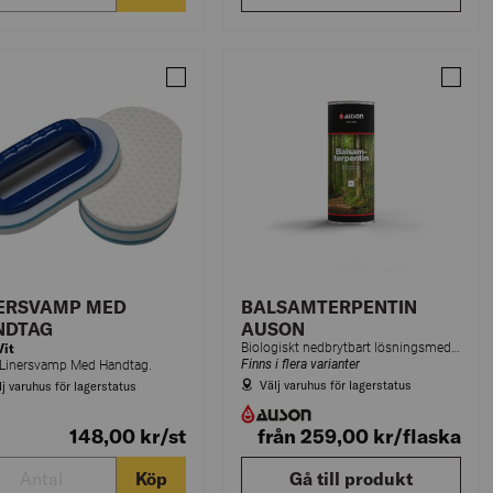
LÖVHÅV DJUP NITOR
Jämför LINERSVAMP MED HANDTAG
Jämfö
NERSVAMP MED
BALSAMTERPENTIN
NDTAG
AUSON
Vit
Biologiskt nedbrytbart lösningsmedel för spädning av trätjära, linolja och färger. Underlättar inträngning i trä vid målning.
Finns i flera varianter
 Linersvamp Med Handtag.
Välj varuhus för lagerstatus
lj varuhus för lagerstatus
148,00
kr
/st
från 259,00
kr
/flaska
Köp
Gå till produkt