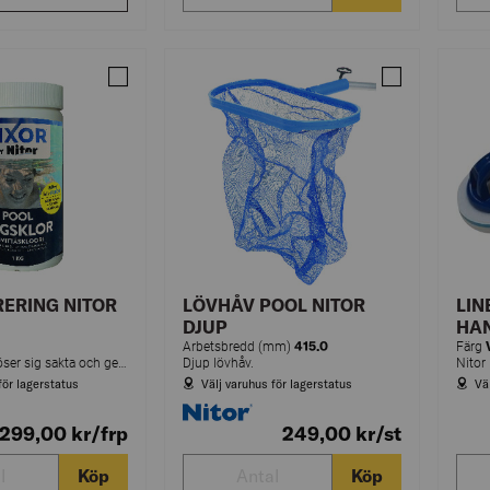
Jämför DAGSKLORERAR TABS NITOR 1KG
Jämför POOL-
ERING NITOR
LÖVHÅV POOL NITOR
LI
DJUP
HA
415.0
Arbetsbredd (mm)
Färg
Tabletter som löser sig sakta och ger underhållsklor till poolvattnet.
Djup lövhåv.
Nitor
för lagerstatus
Välj varuhus för lagerstatus
Vä
299,00
kr
/frp
249,00
kr
/st
Köp
Köp