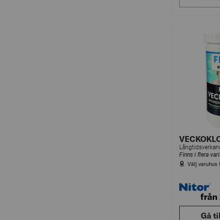
VECKOKLO
Finns i flera var
Välj varuhus 
från
Gå ti