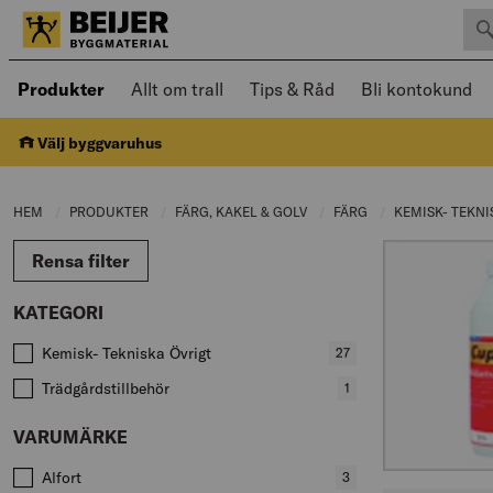
Sök 
Öppnad meny kan navigeras med piltangenter
Produkter
Allt om trall
Tips & Råd
Bli kontokund
Välj byggvaruhus
HEM
PRODUKTER
CURRENT PAGE:
FÄRG, KAKEL & GOLV
CURRENT PAGE:
FÄRG
CURRENT PAGE:
KEMISK- TEKN
Rensa filter
KATEGORI
Värden att filtrera på
Kemisk- Tekniska Övrigt
,
27
produkter
Trädgårdstillbehör
,
1
produkter
VARUMÄRKE
Värden att filtrera på
Alfort
,
3