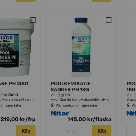
Jämför SÄNKER PH 3KG
Jämför POOLK
RE PH 2001
POOLKEMIKALIE
PO
G
SÄNKER PH 1KG
1KG
700.0
1.0
 (ml)
Vikt (kg)
Vikt 
Sänker pH Fixor. Återställer pH-värdet vid ett för högt pH.
Fixor Spa Sänker pH återställer pH-värdet vid ett för högt pH till det optimala värdet 7,2-7,6.
för lagerstatus
Välj varuhus för lagerstatus
Vä
219,00
kr
/frp
145,00
kr
/flaska
Köp
Köp