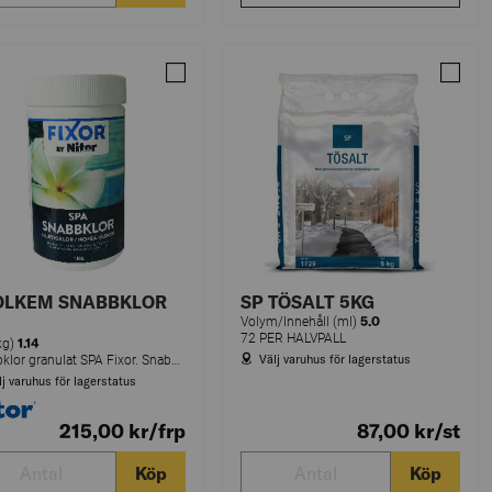
EM SÄNKER PH SPA 1KG NITOR
Jämför SNABBKLOR SPA 1KG
Jämför
OLKEM SNABBKLOR
SP TÖSALT 5KG
5.0
Volym/Innehåll (ml)
72 PER HALVPALL
1.14
(kg)
Välj varuhus för lagerstatus
Snabbklor granulat SPA Fixor. Snabblösligt klorgranulat för periodisk chockbehandling. Lämpligt för spa, bubbelpool och badtunnor. Sörj för god ventilation vid förvaringen.
lj varuhus för lagerstatus
215,00
kr
/frp
87,00
kr
/st
Köp
Köp