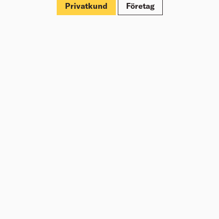
Privatkund
Företag
Om Beijer Bygg
Vår affärsidé
Vår historia
Hälsa & säkerhet
Branschrapport
Miljö & Hållbarhet
Press
Kundklubb Beijer Plus
Jobba hos oss
Nyheter
Inspiration
Tjänster