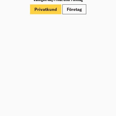
Märkningar
Privatkund
Företag
Om Beijer Bygg
Vår affärsidé
Vår historia
Hälsa & säkerhet
Branschrapport
Miljö & Hållbarhet
Press
Kundklubb Beijer Plus
Jobba hos oss
Nyheter