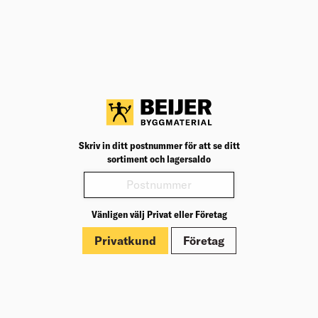
BK04
04402
BK04:
UNSPSC
30103104
UNSP
Diameter (mm)
48
Diame
Produktinformation
Märkningar
Skriv in ditt postnummer för att se ditt
sortiment och lagersaldo
Vänligen välj Privat eller Företag
Privatkund
Företag
Om Beijer Bygg
Vår affärsidé
Vår historia
Hälsa & säkerhet