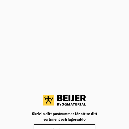
ANDRA KÖPTE ÄVEN
MONTAGELIM SUPERFIX+ VIT 300ML
CASCO
Elastiskt monteringslim med tätningsegenskaper och
utmärkt vidhäftning på de flesta material. Ger en
fyllande limfog som inte krymper. För inom- och
utomhusbruk.
Välj varuhus för lagerstatus
198,90
kr
/st
Köp
Jfr. pris 663,00
kr
/l
METERSTOCK BEIJER 2M 59-2-10
(50)
Smidig meterstock av glasbjörk.
Välj varuhus för lagerstatus
Skriv in ditt postnummer för att se ditt
sortiment och lagersaldo
Köp
110,00
kr
/st