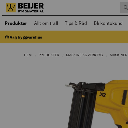
Sök 
Öppnad meny kan navigeras med piltangenter
Produkter
Allt om trall
Tips & Råd
Bli kontokund
Välj byggvaruhus
HEM
PRODUKTER
CURRENT PAGE:
MASKINER & VERKTYG
CURRENT PAGE
MASKINE