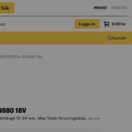
Sök
PRIVAT
|
FÖRETAG
hus
Logga in
Summa
0.00
kr
Varukorg.
Kontakt
T PAGE:
RENT PAGE:
KERTPISTOL DCN680 18V
N680 18V
ckertlängd 15–54 mm. Med Tstak förvaringslåda.
, hoppa till produkt
Läs mer