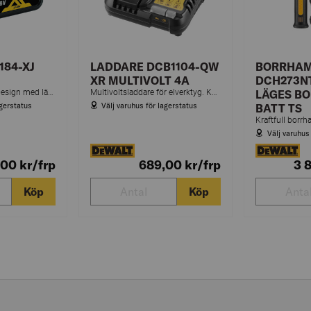
184-XJ
LADDARE DCB1104-QW
BORRHA
XR MULTIVOLT 4A
DCH273NT
Batteri 18V, 5,0 Ah. Design med lätt vikt. Kompatibelt med alla DEWALT XR Li-Ion 18 V-verktyg.
Multivoltsladdare för elverktyg. Kompatibel med flera spänningar och har laddningsindikator.
LÄGES BO
agerstatus
Välj varuhus för lagerstatus
BATT TS
Välj varuhus
,00
kr
/frp
689,00
kr
/frp
3 
Köp
Köp