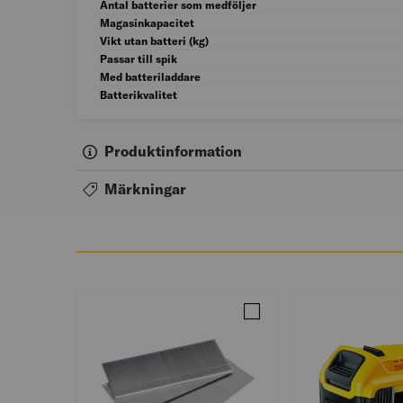
Antal batterier som medföljer
Magasinkapacitet
Vikt utan batteri (kg)
Passar till spik
Med batteriladdare
Batterikvalitet
Produktinformation
Märkningar
Jämför DYCKERT SENCO E