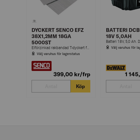
DYCKERT SENCO EFZ
BATTERI DCB
38X1,2MM 18GA
18V 5,0AH
5000ST
Välj varuhus för l
Elförzinkad rakbandad T-dyckert för inomhusbruk.
Välj varuhus för lagerstatus
399,00
kr
/frp
1 145
Köp