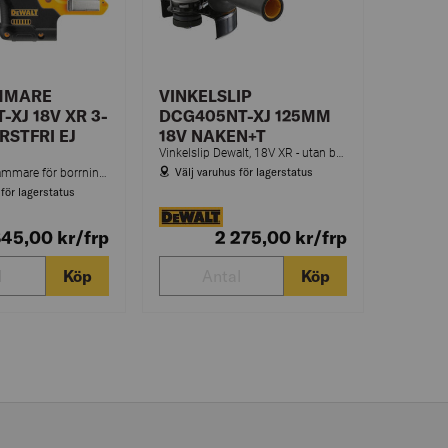
MMARE
VINKELSLIP
-XJ 18V XR 3-
DCG405NT-XJ 125MM
RSTFRI EJ
18V NAKEN+T
Vinkelslip Dewalt, 18V XR - utan batteri i TSTAK förvaringslåda.
Välj varuhus för lagerstatus
Kraftfull borrhammare för borrning i betong, tegel och murverk m.m. Låg vibration och kompakt design.
 för lagerstatus
845,00
kr
/frp
2 275,00
kr
/frp
Köp
Köp