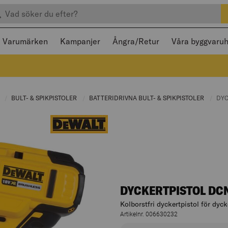
efter produkter
 och stängas med Escape
Varumärken
Kampanjer
Ångra/Retur
Våra byggvaru
:
R
CURRENT PAGE:
BULT- & SPIKPISTOLER
CURRENT PAGE:
BATTERIDRIVNA BULT- & SPIKPISTOLER
CURREN
CUR
DYC
DYCKERTPISTOL DC
Kolborstfri dyckertpistol för dy
Artikelnr. 006630232