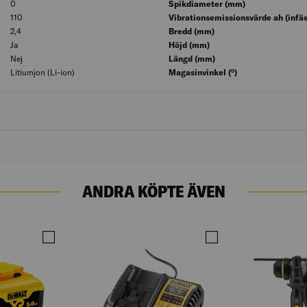
0
Antal batterier som medföljer: 0
Spikdiameter (mm)
110
Magasinkapacitet: 110
Vibrationsemissionsvärde ah (infäs
2,4
Vikt utan batteri (kg): 2,4
Bredd (mm)
Ja
Passar till spik: Ja
Höjd (mm)
Nej
Med batteriladdare: Nej
Längd (mm)
Litiumjon (Li-ion)
Batterikvalitet: Litiumjon (Li-ion)
Magasinvinkel (°)
ANDRA KÖPTE ÄVEN
FZ 38X1,2MM 18GA 5000ST
Jämför BATTERI DCB184-XJ 18V 5,0AH
Jämför LADDARE DCB