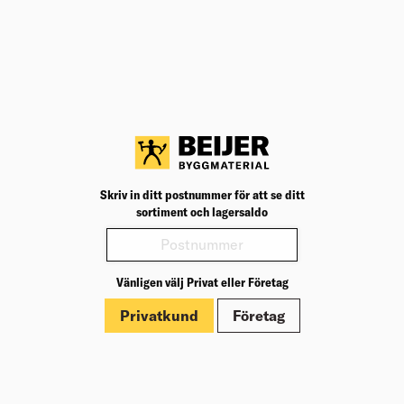
BK04
25901
BK04:
UNSPSC
47121604
UNSP
Produktinformation
Märkningar
Dokument
Skriv in ditt postnummer för att se ditt
sortiment och lagersaldo
Vänligen välj Privat eller Företag
Privatkund
Företag
Om Beijer Bygg
Vår affärsidé
Vår historia
Hälsa & säkerhet