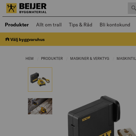
Sök 
Öppnad meny kan navigeras med piltangenter
Produkter
Allt om trall
Tips & Råd
Bli kontokund
Välj byggvaruhus
HEM
PRODUKTER
CURRENT PAGE:
MASKINER & VERKTYG
CURRENT PAGE
MASKINTI