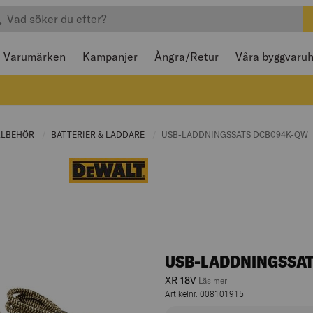
efter produkter
 och stängas med Escape
Varumärken
Kampanjer
Ångra/Retur
Våra byggvaru
:
LLBEHÖR
CURRENT PAGE:
BATTERIER & LADDARE
CURRENT PAGE:
CURRENT PAGE:
USB-LADDNINGSSATS DCB094K-QW
USB-LADDNINGSSA
XR 18V
, hoppa till produktbes
Läs mer
Artikelnr. 008101915