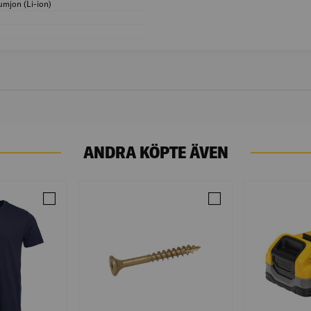
iumjon (Li-ion)
Batterikvalitet: Litiumjon (Li-ion)
Laddningsspänning (V): 18
0
Märkspänning (V): 230
ANDRA KÖPTE ÄVEN
ÖRKMARIN XL HERR
Jämför NEW CLASSIC-T MÖRKMARIN S HERR
Jämför TRÄSKRUV 4,