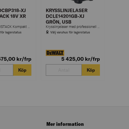
DCBP318-XJ
KRYSSLINJELASER
ACK 18V XR
DCLE14201GB-XJ
GRÖN, USB
18V XR POWERSTACK Kompakt batteri
Krysslinjelaser med professionell precision och noggrannhet.
 för lagerstatus
Välj varuhus för lagerstatus
575,00
kr
/frp
5 425,00
kr
/frp
Köp
Köp
Mer information