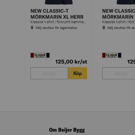
NEW CLASSIC-T
NEW CLASSIC
MÖRKMARIN XL HERR
MÖRKMARIN 
Klassisk t-shirt i förkrymt kammad bomull och ringspunnet garn. Herrmodell är rundstickad och dammodell har sidosömmar. Dubbelkrage med elastan.
Välj varuhus för lagerstatus
Välj varuhus för l
125,00
kr
/st
12
Köp
Om Beijer Bygg