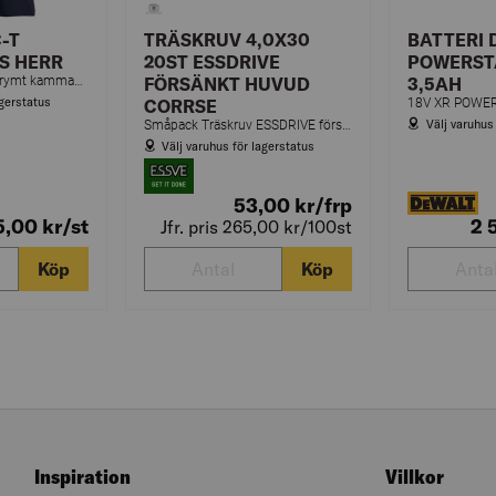
-T
TRÄSKRUV 4,0X30
BATTERI 
S HERR
20ST ESSDRIVE
POWERST
Klassisk t-shirt i förkrymt kammad bomull och ringspunnet garn. Herrmodell är rundstickad och dammodell har sidosömmar. Dubbelkrage med elastan.
FÖRSÄNKT HUVUD
3,5AH
agerstatus
CORRSE
Välj varuhus
Småpack Träskruv ESSDRIVE försänkt huvud, Corrseal
Välj varuhus för lagerstatus
53,00
kr
/frp
5,00
kr
/st
2 
Jfr. pris 265,00
kr
/100st
Köp
Köp
Inspiration
Villkor