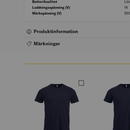
Batterikvalitet
Lit
Laddningsspänning (V)
18
Märkspänning (V)
23
Produktinformation
Märkningar
Jämför NEW CLASSIC-T M