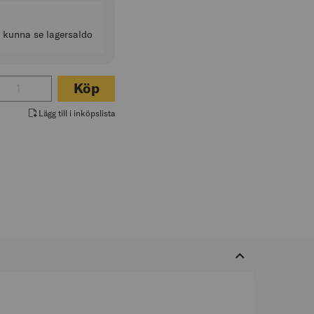
t kunna se lagersaldo
tal för USB-LADDNINGSSATS DCB094K-QW
Köp
Lägg till i inköpslista