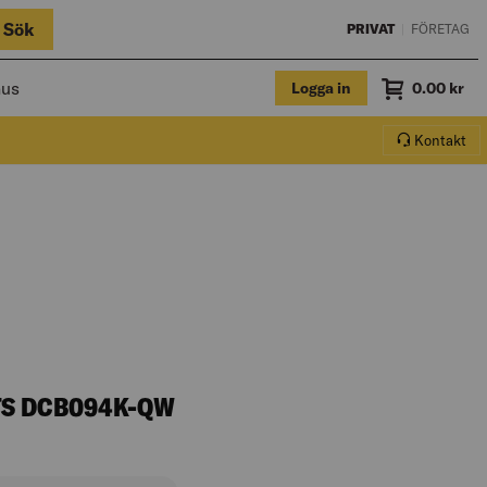
Sök
PRIVAT
|
FÖRETAG
hus
Logga in
Summa
0.00
kr
Varukorg.
Kontakt
TS DCB094K-QW
krivningen