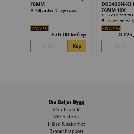
76MM
DCS438N-XJ 
76MM 18V
Välj varuhus för lagerstatus
Välj varuhus för l
576,00
kr
/frp
3 125
Köp
Om Beijer Bygg
Vår affärsidé
Vår historia
Hälsa & säkerhet
Branschrapport