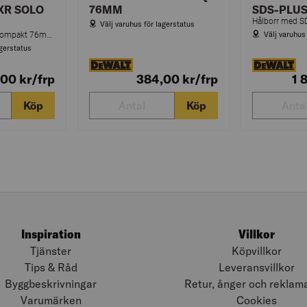
XR SOLO
76MM
SDS-PLU
Välj varuhus för lagerstatus
Välj varuhus
18V XR Kolborstfri kompakt 76mm multivinkelslip utan batteri och laddare
agerstatus
,00
kr
/frp
384,00
kr
/frp
1 
Köp
Köp
Inspiration
Villkor
Tjänster
Köpvillkor
Tips & Råd
Leveransvillkor
Byggbeskrivningar
Retur, ånger och reklam
Varumärken
Cookies