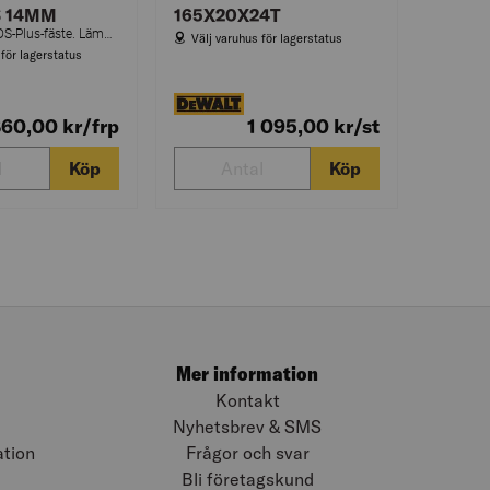
S 14MM
165X20X24T
Hålborr med SDS-Plus-fäste. Lämplig för borrning i betong och murverk.
Välj varuhus för lagerstatus
 för lagerstatus
860,00
kr
/frp
1 095,00
kr
/st
Köp
Köp
Mer information
Kontakt
Nyhetsbrev & SMS
ation
Frågor och svar
Bli företagskund