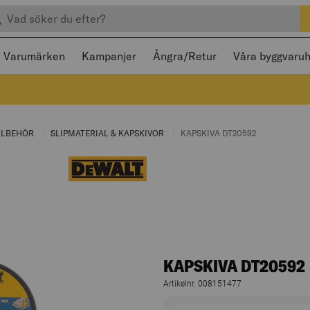
efter produkter
 och stängas med Escape
Varumärken
Kampanjer
Ångra/Retur
Våra byggvaru
:
LLBEHÖR
CURRENT PAGE:
SLIPMATERIAL & KAPSKIVOR
CURRENT PAGE:
CURRENT PAGE:
KAPSKIVA DT20592
KAPSKIVA DT20592
Artikelnr. 008151477