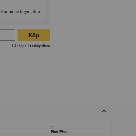
t kunna se lagersaldo
för KAPSKIVA DT20592
Köp
Lägg till i inköpslista
Ja
Lämplig för metall:
Platt/Plan
Form: Platt/Plan