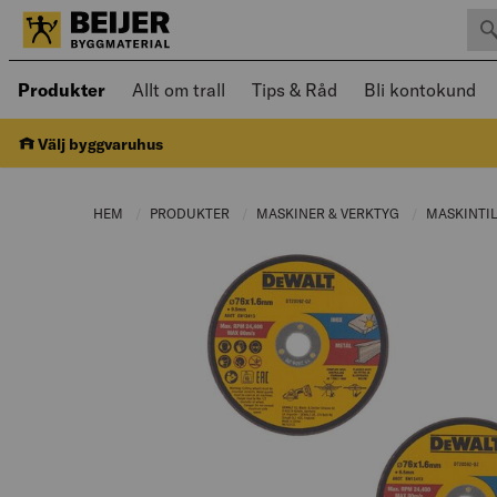
Sök 
Öppnad meny kan navigeras med piltangenter
Produkter
Allt om trall
Tips & Råd
Bli kontokund
Välj byggvaruhus
HEM
PRODUKTER
CURRENT PAGE:
MASKINER & VERKTYG
CURRENT PAGE
MASKINTI