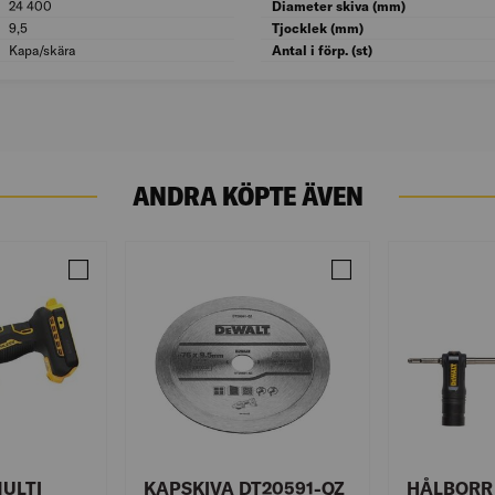
24 400
Max. varvtal (Rpm): 24 400
Diameter skiva (mm)
9,5
Diameter hål (mm): 9,5
Tjocklek (mm)
Kapa/skära
Tillämpning: Kapa/skära
Antal i förp. (st)
ANDRA KÖPTE ÄVEN
0-QZ 76MM
Jämför VINKELSLIP MULTI DCS438N-XJ XR SOLO 76MM 18
Jämför KAPSKIVA DT2
MULTI
KAPSKIVA DT20591-QZ
HÅLBORR