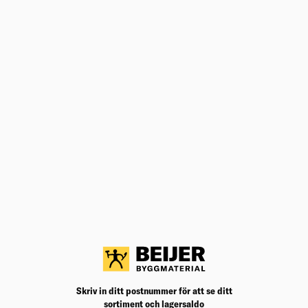
Produktinformation
Märkningar
Dokument
ANDRA KÖPTE ÄVEN
LASERSTATIV BT150
BT150 HÖG STABILITET: Mycket säker positionering på
alla golv tack vare sin robusta aluminiumdesign.
Välj varuhus för lagerstatus
Köp
895,00
kr
/frp
SKIFTNYCKEL 10 25 CM RAPTOR
En skiftnyckel med hög precision och ergonomisk
Skriv in ditt postnummer för att se ditt
design.
sortiment och lagersaldo