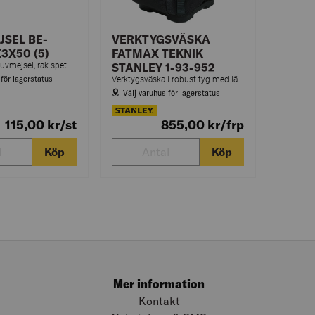
SEL BE-
VERKTYGSVÄSKA
3X50 (5)
FATMAX TEKNIK
ERGO™ spårskruvmejsel, rak spets, med gummigrepp, 0,3–1,2 mm x 60–200 mm
STANLEY 1-93-952
 för lagerstatus
Verktygsväska i robust tyg med läderförstärkningar och vattentät botten. Utrustad med flera hållare och fack.
Välj varuhus för lagerstatus
115,00
kr
/st
855,00
kr
/frp
Köp
Köp
Mer information
Kontakt