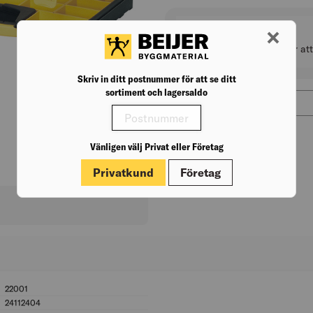
Lagerstatus
Välj byggvaruhus för at
Skriv in ditt postnummer för att se ditt
sortiment och lagersaldo
???price.aria???
415,00
kr
/frp
Antal
Vänligen välj Privat eller Företag
Privatkund
Företag
22001
BK04: 22001
24112404
UNSPSC: 24112404