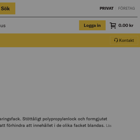
Sök
PRIVAT
|
FÖRETAG
hus
Logga in
Summa
0.00
kr
Varukorg.
Kontakt
ingsfack. Stöttåligt polypropylenlock och formgjutet
tt förhindra att innehållet i de olika facket blandas.
Läs