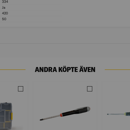
334
Djup (mm): 334
Ja
Med bärhandtag: Ja
420
Bredd (mm): 420
50
Höjd (mm): 50
ANDRA KÖPTE ÄVEN
7-518 DUBBEL
Jämför SORTIMENTLÅDA JUNIOR SVART/GUL
Jämför SKRUVMEJSEL