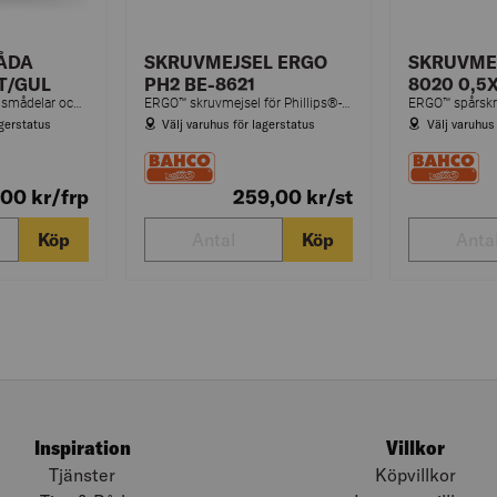
ÅDA
SKRUVMEJSEL ERGO
SKRUVMEJ
T/GUL
PH2 BE-8621
8020 0,5X
Flexibel förvaring av smådelar och större handverktyg. Del av innovativt låssystem för hopkoppling av upp till 3 verktygslådor. Säker stapling och transport.
ERGO™ skruvmejsel för Phillips®-skruv med gummigrepp, PH0–PH4 x 182–322 mm
agerstatus
Välj varuhus för lagerstatus
Välj varuhus
,00
kr
/frp
259,00
kr
/st
Köp
Köp
Inspiration
Villkor
Tjänster
Köpvillkor