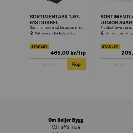
SORTIMENTASK 1-97-
SORTIMENTL
518 DUBBEL
JUNIOR SVAR
Sortimentask med löstagbara fack och lådor för smådelar. Okrossbart, genomskinligt lock och robust handtag. Vattenresistent och stapelbar.
Välj varuhus för lagerstatus
Välj varuhus för l
465,00
kr
/frp
205
Köp
Om Beijer Bygg
Vår affärsidé