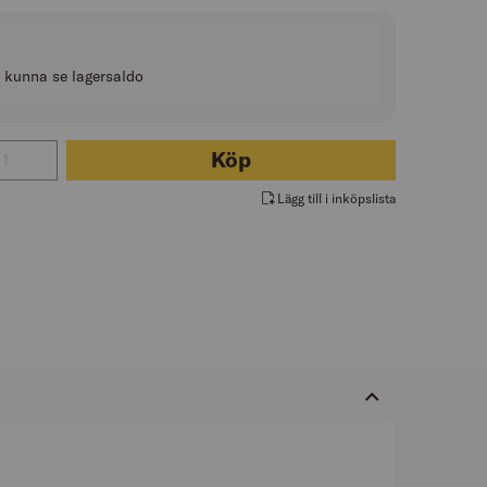
t kunna se lagersaldo
 för SORTIMENTLÅDA
Köp
Lägg till i inköpslista