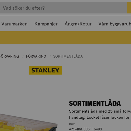
efter produkter
 och stängas med Escape
Varumärken
Kampanjer
Ångra/Retur
Våra byggvaru
:
FÖRVARING
CURRENT PAGE:
FÖRVARING
CURRENT PAGE:
CURRENT PAGE:
SORTIMENTLÅDA
SORTIMENTLÅDA
Sortimentslåda med 25 små förvar
handtag. Locket låser facken för a
, hoppa till produktbeskrivningen
mer
Artikelnr. 006116493