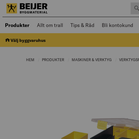
Sök 
Öppnad meny kan navigeras med piltangenter
Produkter
Allt om trall
Tips & Råd
Bli kontokund
Välj byggvaruhus
HEM
PRODUKTER
CURRENT PAGE:
MASKINER & VERKTYG
CURRENT PAGE
VERKTYGS