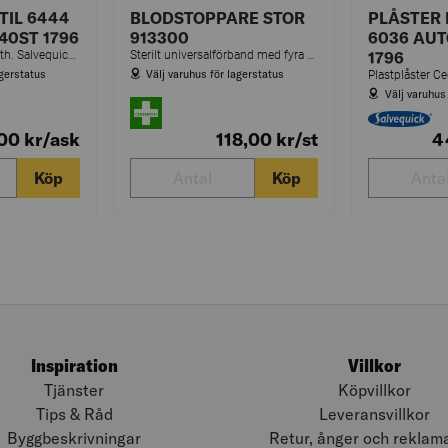
TIL 6444
BLODSTOPPARE STOR
PLÅSTER 
40ST 1796
913300
6036 AUT
Textilplåster Cederroth. Salvequick textilplåster är följsamma plåster av hög kvalitet. Plåstren är allergitestade. De är lätta att applicera, flexibla och smidiga att använda. Refillerna passar till Cederroths plåsterautomater.
Sterilt universalförband med fyra funktioner: tryck-, stöd-, täck- och brännskadeförband. Tydliga instruktioner på förpackningen.
1796
agerstatus
Välj varuhus för lagerstatus
Välj varuhus
,00
kr
/ask
118,00
kr
/st
4
Köp
Köp
Inspiration
Villkor
Tjänster
Köpvillkor
Tips & Råd
Leveransvillkor
Byggbeskrivningar
Retur, ånger och reklam