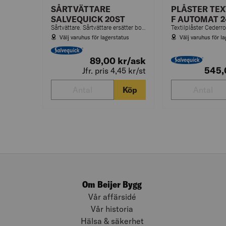
SÅRTVÄTTARE
PLÅSTER TEX
SALVEQUICK 20ST
F AUTOMAT 2
Sårtvättare. Sårtvättare ersätter bomull och sårtvättlösning i flaska. Sårtvättare (11x12 cm) med 0,9% koksaltlösning. Sterila, styckförpackade.
Välj varuhus för lagerstatus
Välj varuhus för l
89,00
kr
/ask
545
Jfr. pris 4,45
kr
/st
Köp
Om Beijer Bygg
Vår affärsidé
Vår historia
Hälsa & säkerhet