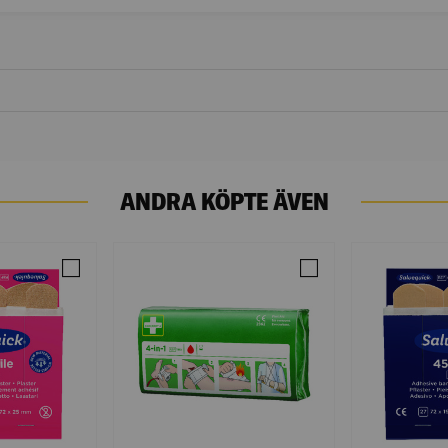
ANDRA KÖPTE ÄVEN
VEQUICK 20ST
Jämför PLÅSTER TEXTIL 6444 F AUTOMAT 240ST 1796
Jämför BLODSTOPPAR