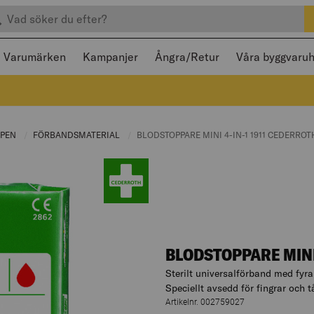
efter produkter
 och stängas med Escape
Varumärken
Kampanjer
Ångra/Retur
Våra byggvaru
LPEN
CURRENT PAGE:
FÖRBANDSMATERIAL
CURRENT PAGE:
CURRENT PAGE:
BLODSTOPPARE MINI 4-IN-1 1911 CEDERROT
BLODSTOPPARE MINI
Sterilt universalförband med fyra
Speciellt avsedd för fingrar och tå
Artikelnr. 002759027