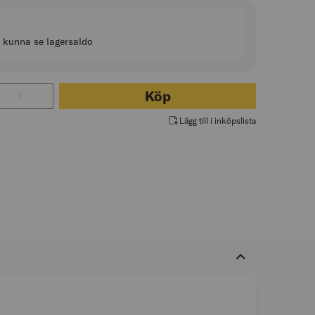
t kunna se lagersaldo
tal för BLODSTOPPARE MINI 4-IN-1 1911 CEDERROTH
Köp
Lägg till i inköpslista