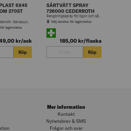
PLAST 6X45
SÅRTVÄTT SPRAY
OM 270ST
726000 CEDERROTH
Rengöringsspray för ögon och sår. Ger ett mjukt vätskeflöde och kan användas flera gånger. Innehåller steril koksaltlösning.
Välj varuhus för lagerstatus
Plastplåster Cederroth. Salvequick plastplåster är smidiga plåster av hög kvalitet. Plåstren är allergitestade. De är lätta att applicera, flexibla och smidiga att använda. Refillerna passar till Cederroths plåsterautomater.
 för lagerstatus
49,00
kr
/ask
185,00
kr
/flaska
Köp
Köp
Mer information
Kontakt
Nyhetsbrev & SMS
ation
Frågor och svar