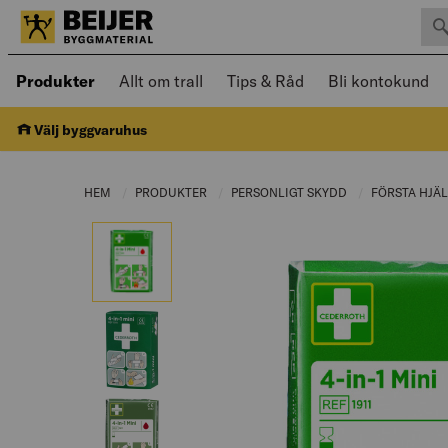
Sök 
Öppnad meny kan navigeras med piltangenter
Produkter
Allt om trall
Tips & Råd
Bli kontokund
Välj byggvaruhus
HEM
PRODUKTER
CURRENT PAGE:
PERSONLIGT SKYDD
CURRENT PAGE:
FÖRSTA HJÄ