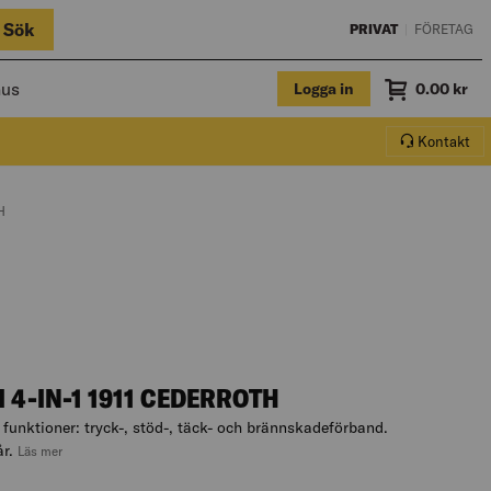
Sök
PRIVAT
|
FÖRETAG
hus
Logga in
Summa
0.00
kr
Varukorg.
Kontakt
H
 4-IN-1 1911 CEDERROTH
 funktioner: tryck-, stöd-, täck- och brännskadeförband.
r.
, hoppa till produktbeskrivningen
Läs mer