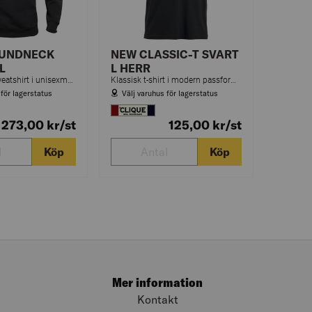
OUNDNECK
NEW CLASSIC-T SVART
L
L HERR
Rundhalsad sweatshirt i unisexmodell med borstad insida och ribb i mudd och avslut nedtill.
Klassisk t-shirt i modern passform. Tillverkad av förkrymt kammad bomull och ringspunnet garn. Herrmodell är rundstickad, dammodell har sidosömmar.
 för lagerstatus
Välj varuhus för lagerstatus
273,00
kr
/st
125,00
kr
/st
Köp
Köp
Mer information
Kontakt