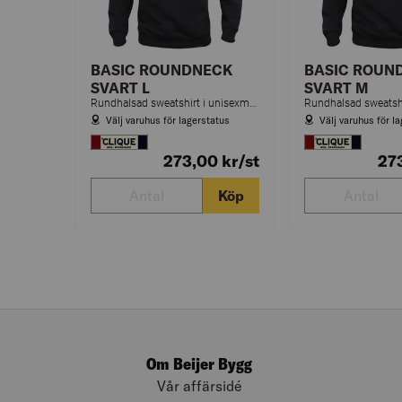
BASIC ROUNDNECK
BASIC ROUN
SVART L
SVART M
Rundhalsad sweatshirt i unisexmodell med borstad insida och ribb i mudd och avslut nedtill.
Välj varuhus för lagerstatus
Välj varuhus för l
273,00
kr
/st
27
Köp
Om Beijer Bygg
Vår affärsidé