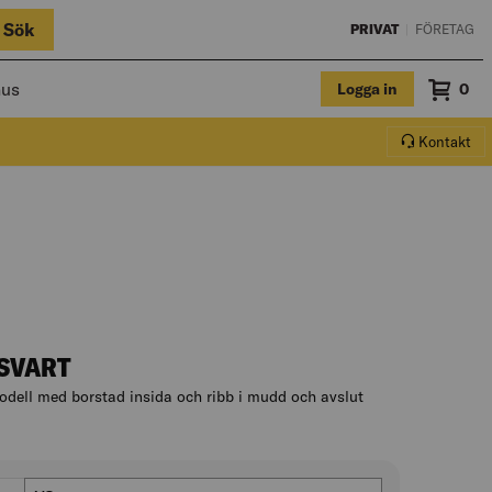
Sök
PRIVAT
|
FÖRETAG
hus
Logga in
Sum
0
Varuko
Kontakt
SVART
dell med borstad insida och ribb i mudd och avslut
krivningen
Storlek (US/CA)