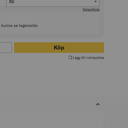
XS
Variantlista
t kunna se lagersaldo
ör BASIC ROUNDNECK SVART
Köp
Lägg till i inköpslista