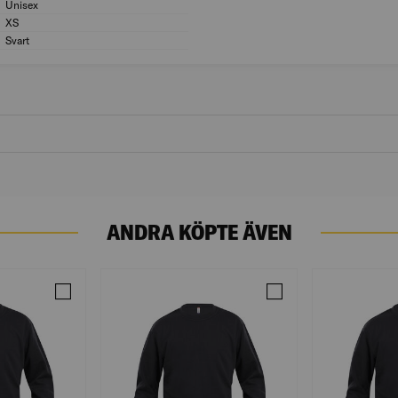
Unisex
Kön: Unisex
XS
Storlek (US/CA): XS
Svart
Färg: Svart
ANDRA KÖPTE ÄVEN
 SVART L
Jämför BASIC ROUNDNECK SVART M
Jämför BASIC ROUND