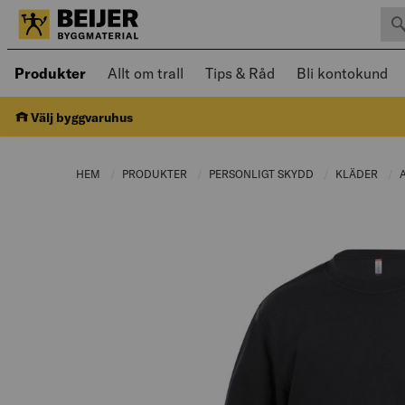
Sök 
Öppnad meny kan navigeras med piltangenter
Produkter
Allt om trall
Tips & Råd
Bli kontokund
Välj byggvaruhus
HEM
PRODUKTER
CURRENT PAGE:
PERSONLIGT SKYDD
CURRENT PAGE:
KLÄDER
CUR