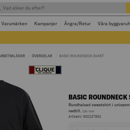
efter produkter
 och stängas med Escape
Varumärken
Kampanjer
Ångra/Retur
Våra byggvaru
RENT PAGE:
ARBETSKLÄDER
CURRENT PAGE:
ÖVERDELAR
CURRENT PAGE:
CURRENT PAGE:
BASIC ROUNDNECK SVART
BASIC ROUNDNECK 
Rundhalsad sweatshirt i unisexmo
nedtill.
, hoppa till produktbes
Läs mer
Artikelnr. 900237892
Varianter