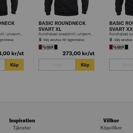
DNECK
BASIC ROUNDNECK
BASIC R
SVART XL
SVART XX
Rundhalsad sweatshirt i unisexmodell med borstad insida och ribb i mudd och avslut nedtill.
Rundhalsad sweatshirt i unisexmodell med borstad insida och ribb i mudd och avslut nedtill.
agerstatus
Välj varuhus för lagerstatus
Välj varuhus
3,00
kr
/st
273,00
kr
/st
Köp
Köp
Inspiration
Villkor
Tjänster
Köpvillkor