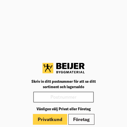
Lägg till i inköpslista
Teknisk specifikation
BK04
22203
BK04:
UNSPSC
46181605
UNSP
Storlek
34
Storle
Varianter
Produktinformation
Skriv in ditt postnummer för att se ditt
Märkningar
sortiment och lagersaldo
Dokument
Vänligen välj Privat eller Företag
Privatkund
Företag