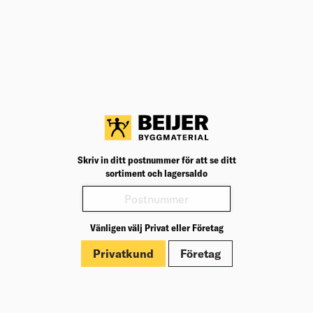
BK04
03301
BK04:
UNSPSC
30161602
UNSP
MILJÖMÄRKNING
ALFA SundaHus B
MILJÖ
Märkningar
Dokument
Video
Skriv in ditt postnummer för att se ditt
sortiment och lagersaldo
Vänligen välj Privat eller Företag
Privatkund
Företag
Om Beijer Bygg
Vår affärsidé