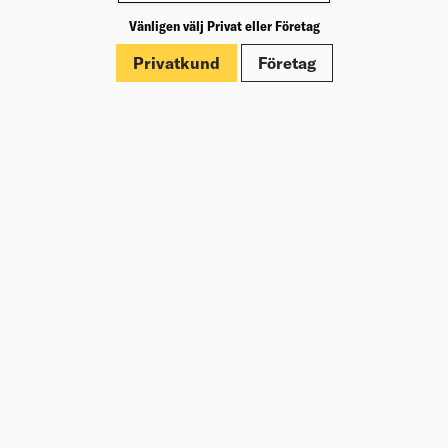
Vänligen välj Privat eller Företag
Märkningar
Privatkund
Företag
Dokument
Om Beijer Bygg
Vår affärsidé
Vår historia
Hälsa & säkerhet
Branschrapport
Miljö & Hållbarhet
Press
Kundklubb Beijer Plus
Jobba hos oss