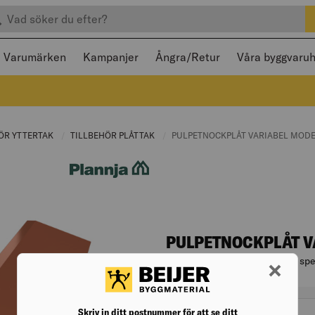
efter produkter
 och stängas med Escape
Varumärken
Kampanjer
Ångra/Retur
Våra byggvaru
GE:
ÖR YTTERTAK
CURRENT PAGE:
TILLBEHÖR PLÅTTAK
CURRENT PAGE:
CURRENT PAGE:
PULPETNOCKPLÅT VARIABEL MOD
PULPETNOCKPLÅT V
Pulpetnocken är variabel och spe
Artikelnr. 006286079
Varianter
färg
Skriv in ditt postnummer för att se ditt