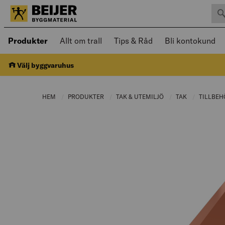
Sök 
Öppnad meny kan navigeras med piltangenter
Produkter
Allt om trall
Tips & Råd
Bli kontokund
Välj byggvaruhus
HEM
PRODUKTER
CURRENT PAGE:
TAK & UTEMILJÖ
CURRENT PAGE:
TAK
CURRENT PA
TILLBEH