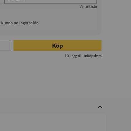
Variantlista
t kunna se lagersaldo
ör PULPETNOCKPLÅT VARIABEL MODERN/TREND
Köp
Lägg till i inköpslista