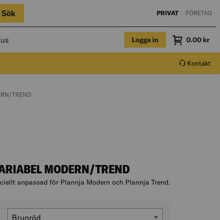
Sök
PRIVAT
|
FÖRETAG
hus
Logga in
Summa
0.00
kr
Varukorg.
Kontakt
ERN/TREND
ARIABEL MODERN/TREND
ciellt anpassad för Plannja Modern och Plannja Trend.
Färg
Brunröd