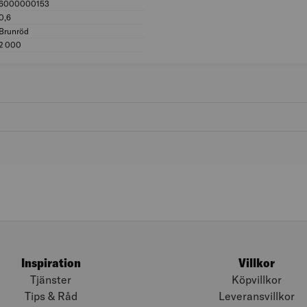
6000000153
Boverket Resurs-ID: 6000000153
0,6
Tjocklek platta (mm): 0,6
Brunröd
Färg: Brunröd
2 000
Längd (mm): 2 000
Inspiration
Villkor
Tjänster
Köpvillkor
Tips & Råd
Leveransvillkor