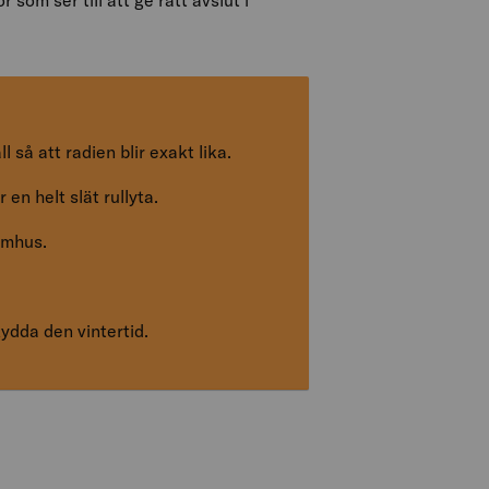
som ser till att ge rätt avslut i
 så att radien blir exakt lika.
 en helt slät rullyta.
omhus.
ydda den vintertid.