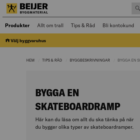
Sök 
Öppnad meny kan navigeras med piltangenter
Produkter
Allt om trall
Tips & Råd
Bli kontokund
Välj byggvaruhus
HEM
TIPS & RÅD
CURRENT PAGE:
BYGGBESKRIVNINGAR
CURRENT PAGE:
CURRENT PA
BYGGA EN 
BYGGA EN
SKATEBOARDRAMP
Här kan du läsa om allt du ska tänka på när
du bygger olika typer av skateboardramper.