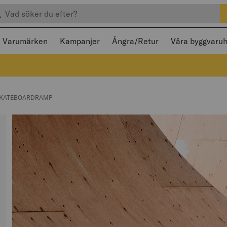
efter produkter
 och stängas med Escape
Varumärken
Kampanjer
Ångra/Retur
Våra byggvaru
GE:
SKATEBOARDRAMP