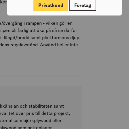
en bygglov eller -anmälan.
Privatkund
Företag
adie/övergång i rampen - vilken gör en
mpen bli farlig att åka på så se därför
jd, längd/bredd samt plattformens djup.
ess regelavstånd. Använd heller inte
åkkänslan och stabiliteten samt
alitet över pris till detta projekt,
material som björkplywood eller
plywood som bottenlager.