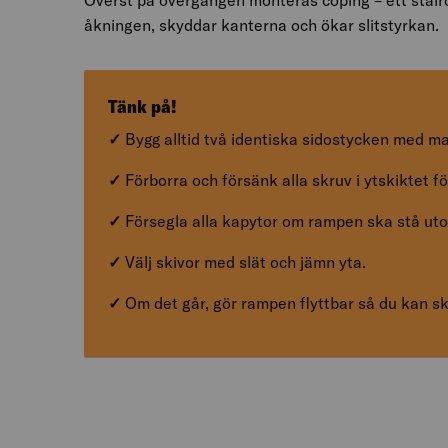
Överst på övergången monteras coping – ett stålrör 
åkningen, skyddar kanterna och ökar slitstyrkan.
Tänk på!
✓
Bygg alltid två identiska sidostycken med mall
✓
Förborra och försänk alla skruv i ytskiktet för
✓
Försegla alla kapytor om rampen ska stå ut
✓
Välj skivor med slät och jämn yta.
✓
Om det går, gör rampen flyttbar så du kan sk