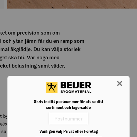
cket om precision som om
il och ytan jämn får du en ramp som
imal åkglädje. Du kan välja storlek
et ska bli. Var noga med
cket belastning samt väder.
Skriv in ditt postnummer för att se ditt
sortiment och lagersaldo
tt bygga den i samt placering av
ygganmälan för är om du bygger en
n samt om den placeras nära
Vänligen välj Privat eller Företag