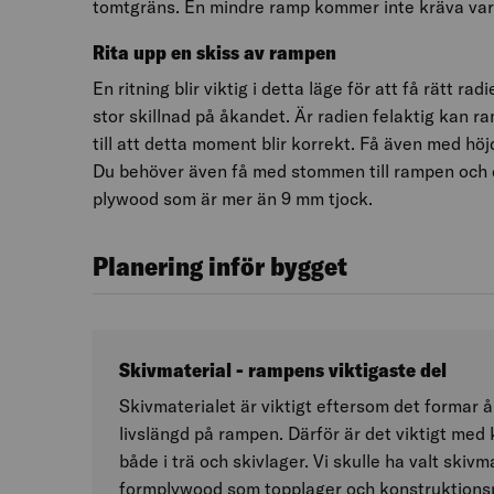
tomtgräns. En mindre ramp kommer inte kräva vark
Rita upp en skiss av rampen
En ritning blir viktig i detta läge för att få rätt r
stor skillnad på åkandet. Är radien felaktig kan ra
till att detta moment blir korrekt. Få även med hö
Du behöver även få med stommen till rampen och d
plywood som är mer än 9 mm tjock.
Planering inför bygget
Skivmaterial - rampens viktigaste del
Skivmaterialet är viktigt eftersom det formar 
livslängd på rampen. Därför är det viktigt med kv
både i trä och skivlager. Vi skulle ha valt skiv
formplywood som topplager och konstruktions