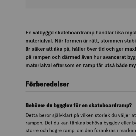
En välbyggd skateboardramp handlar lika my
materialval. När formen är rätt, stommen stab
är säker att åka på, håller över tid och ger max
på rampen och därmed även hur avancerat bygg
materialval eftersom en ramp får utså både my
Förberedelser
Behöver du bygglov för en skateboardramp?
Detta beror självklart på vilken storlek du väljer a
rampen. Det du kan tänkas behöva bygglov eller b
större och högre ramp, om den förankras i marke