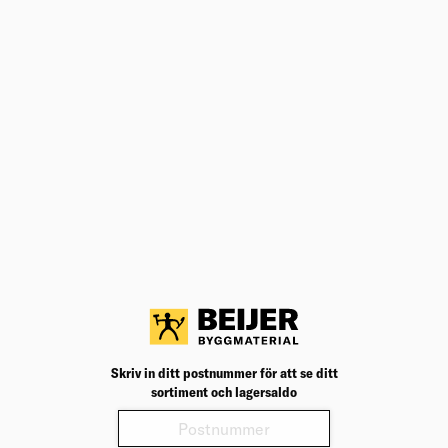
kontaktuppgifter till vår personal.
Kontaktuppgifter
Margretelundsvägen 20
331 34 Värnamo
Butik: 075-241 1627
Företagsförsäljning: 075-241 1628
Lager: 075-241 1629
Fax: 075-241 1610
Öppettider
Måndag-Fredag
06:30-17:00
Lördag
09:00-13:00
Söndag
Stängt
Skriv in ditt postnummer för att se ditt
sortiment och lagersaldo