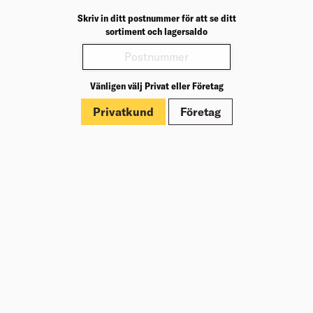
Tillgängliga produkter: planplåt och vissa profiler.
Skriv in ditt postnummer för att se ditt
sortiment och lagersaldo
Kulören går även att specialbeställa på hela sortimentet
av takavvattning.
Vänligen välj Privat eller Företag
Privatkund
Företag
Läs mer hos Plannja
Se Plannjas sortiment
Om Beijer Bygg