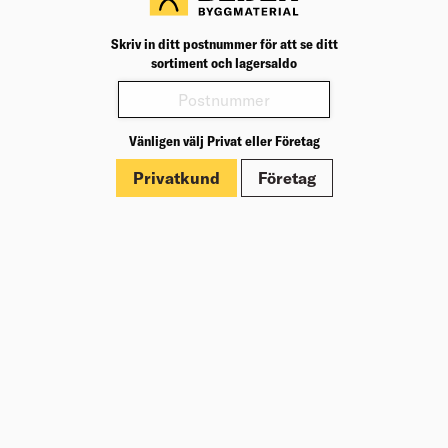
Välj varuhus för lagerstatus
Skriv in ditt postnummer för att se ditt
sortiment och lagersaldo
79,95
kr
/säck
Köp
Jfr. pris 3,20
kr
/kg
Vänligen välj Privat eller Företag
ARMERINGSNÄT 6150
5000X2300MM HELNÄT NK500AB-
Privatkund
Företag
W RAW
Armeringsnät för förstärkning av
betongkonstruktioner. Används till plana
plattkonstruktioner, betonggolv, bärande väggar,
stödmurar m.m.
Välj varuhus för lagerstatus
Köp
1 394,00
kr
/st
MARKDISTANS GRUND 40/50MM
ARMERING DIAM 4-16MM 250ST
Markdistans Grund används på mjukare och/eller
något ojämna underlag, såsom isolering, sand,