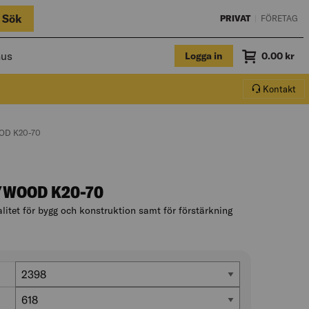
Sök
PRIVAT
|
FÖRETAG
hus
Logga in
Summa
0.00
kr
Varukorg.
Kontakt
D K20-70
YWOOD K20-70
itet för bygg och konstruktion samt för förstärkning
ll produktbeskrivningen
Längd (mm)
2398
Bredd (mm)
618