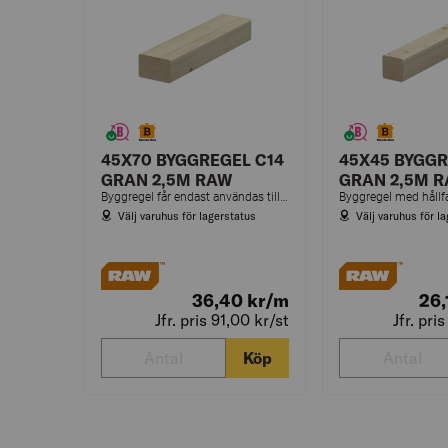
45X70 BYGGREGEL C14
45X45 BYGGR
GRAN 2,5M RAW
GRAN 2,5M 
Byggregel får endast användas till ej bärande delar i konstruktioner.
Välj varuhus för lagerstatus
Välj varuhus för l
36,40
kr
/m
26
Jfr. pris 91,00
kr
/st
Jfr. pri
Köp