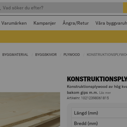
efter produkter
 och stängas med Escape
Varumärken
Kampanjer
Ångra/Retur
Våra byggvaru
URRENT PAGE:
BYGGMATERIAL
CURRENT PAGE:
BYGGSKIVOR
CURRENT PAGE:
PLYWOOD
CURRENT PAGE:
CURRENT PAGE:
KONSTRUKTIONSPLYWOO
KONSTRUKTIONSPL
Konstruktionsplywood av hög kval
bakom gips m.m.
, hoppa ti
Läs mer
Artikelnr. 10212398061815
Varianter
längd (mm)
bredd (mm)