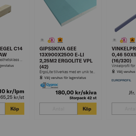
EGEL C14
GIPSSKIVA GEE
VINKELPR
RAW
13X900X2500 E-LI
0,46 50
Byggregel med hållfasthetsklass C14 som kan användas till bärande konstruktioner om inte annat anges. Används ofta till uppregling av väggar och tak, bjälklag eller takstolar.
2,25M2 ERGOLITE VPL
(16/320)
agerstatus
(42)
Vinkelprofil fö
Välj varuhus
ErgoLite tillverkas med en unik teknologi som gör skivan är lika stark och stabil som en standardgipsskiva. Används invändigt i väggar och tak som rumsavskiljare och i brand- respektive ljudavskiljande konstruktioner.
Välj varuhus för lagerstatus
,10
kr
/lpm
180,00
kr
/skiva
Jfr
s 65,25
kr
/st
Storpack 42 st
Köp
Köp