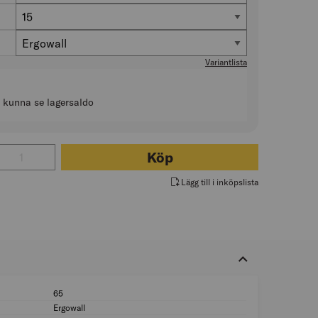
Tjocklek (mm)
15
Utförande
Ergowall
Variantlista
t kunna se lagersaldo
tal för KONSTRUKTIONSPLYWOOD K20-70
Köp
Lägg till i inköpslista
65
Antal i förp. (st): 6
Ergowall
Utförande: Ergowal