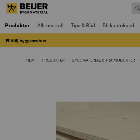
Sök 
Öppnad meny kan navigeras med piltangenter
Produkter
Allt om trall
Tips & Råd
Bli kontokund
Välj byggvaruhus
HEM
PRODUKTER
CURRENT PAGE:
BYGGMATERIAL & TRÄPRODUKTER
C