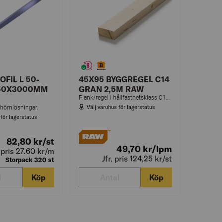
OFIL L 50-
45X95 BYGGREGEL C14
X50X3000MM
GRAN 2,5M RAW
Plank/regel i hållfasthetsklass C14 som kan användas till bärande konstruktioner om inte annat anges.
Välj varuhus för lagerstatus
r hörnlösningar.
 för lagerstatus
82,80
kr
/st
49,70
kr
/lpm
. pris 27,60
kr
/m
Jfr. pris 124,25
kr
/st
Storpack 320 st
Köp
Köp