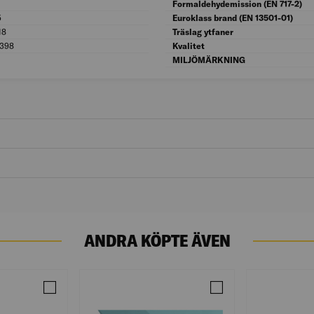
Antal lager: 5
Formaldehydemission (EN 717-2)
5
Tjocklek (mm): 15
Euroklass brand (EN 13501-01)
18
Bredd (mm): 618
Träslag ytfaner
 398
Längd (mm): 2 398
Kvalitet
MILJÖMÄRKNING
ANDRA KÖPTE ÄVEN
 C14 GRAN 2,5M RAW
Jämför 45X45 BYGGREGEL C14 GRAN 2,5M RAW
Jämför GIPSSKIVA GEE