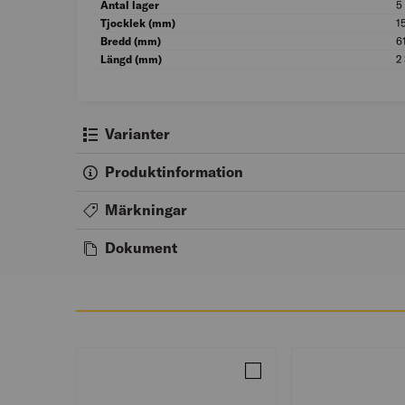
Antal lager
5
Tjocklek (mm)
1
Bredd (mm)
6
Längd (mm)
2
Varianter
Produktinformation
Märkningar
Dokument
Jämför 45X70 BYGGREGEL