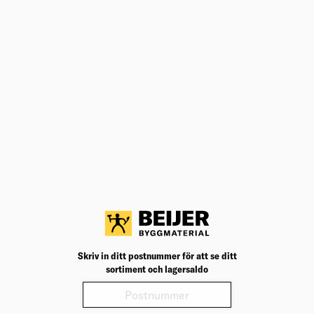
16ST/M2 HALVPLATTA (180)
Slät fasad platta som kan kombineras med andra
stenar och plattor i Siena-sortimentet. Marksten
Välj varuhus för lagerstatus
19,50
kr
/st
Köp
Jfr. pris 325,00
kr
/m²
VÄGGSKIVA EXTRA BR=410 170MM
2,40M2/PKT 36PKT/PALL TRÄ
Universal isolerskiva av obrännbar stenull för
värmeisolering, ljudisolering och brandskydd.
Välj varuhus för lagerstatus
626,01
kr
/frp
Köp
Jfr. pris 261,00
kr
/m²
Storpack 36 st
Skriv in ditt postnummer för att se ditt
sortiment och lagersaldo
STÅLREGELSKIVA 145MM 610 EXTRA
4,46M2 24PKT/PALL
Universal isolerskiva av obrännbar stenull för