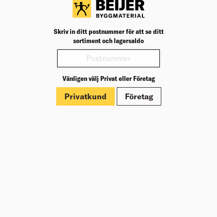
54,55
kr
/m
Köp
Jfr. pris 120,00
kr
/st
Skriv in ditt postnummer för att se ditt
MONTAGELIM SUPERFIX+ VIT 300ML
sortiment och lagersaldo
CASCO
Elastiskt monteringslim med tätningsegenskaper och
utmärkt vidhäftning på de flesta material. Ger en
fyllande limfog som inte krymper. För inom- och
utomhusbruk.
Vänligen välj Privat eller Företag
Välj varuhus för lagerstatus
Privatkund
Företag
198,90
kr
/st
Köp
Jfr. pris 663,00
kr
/l
12X56 SOCKEL VITMÅLAD L=3,0M
FURU RAW (10)
Sockel, även kallad golvlist. Döljer glipan mellan golv
och vägg och skyddar väggbeklädnaden.
Välj varuhus för lagerstatus
50,33
kr
/m
Köp
Jfr. pris 151,00
kr
/st