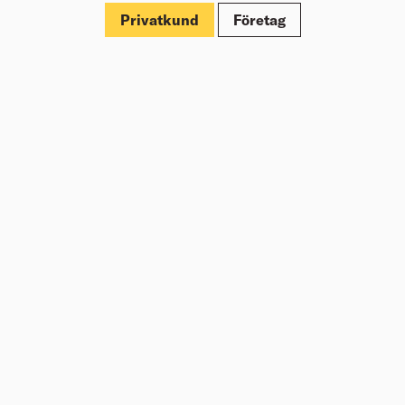
Privatkund
Företag
Om Beijer Bygg
Vår affärsidé
Vår historia
Hälsa & säkerhet
Branschrapport
Miljö & Hållbarhet
Press
Kundklubb Beijer Plus
Jobba hos oss
Nyheter
Inspiration
Tjänster