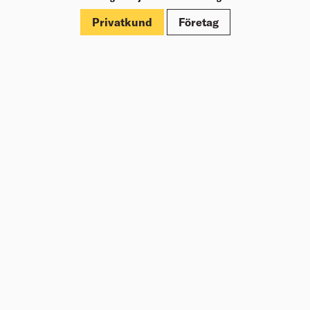
Dokument
Privatkund
Företag
Om Beijer Bygg
Vår affärsidé
Vår historia
Hälsa & säkerhet
Branschrapport
Miljö & Hållbarhet
Press
Kundklubb Beijer Plus
Jobba hos oss
Nyheter
Inspiration