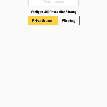
Produktinformation
Vänligen välj Privat eller Företag
Märkningar
Privatkund
Företag
Dokument
Om Beijer Bygg
Vår affärsidé
Vår historia
Hälsa & säkerhet
Branschrapport
Miljö & Hållbarhet
Press