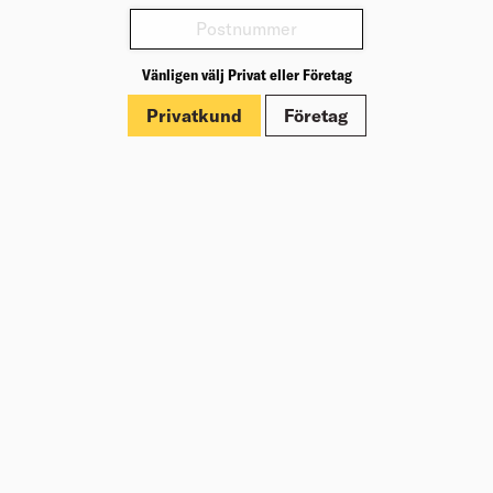
Varianter
Vänligen välj Privat eller Företag
Produktinformation
Privatkund
Företag
Märkningar
Dokument
Om Beijer Bygg
Vår affärsidé
Vår historia
Hälsa & säkerhet
Branschrapport