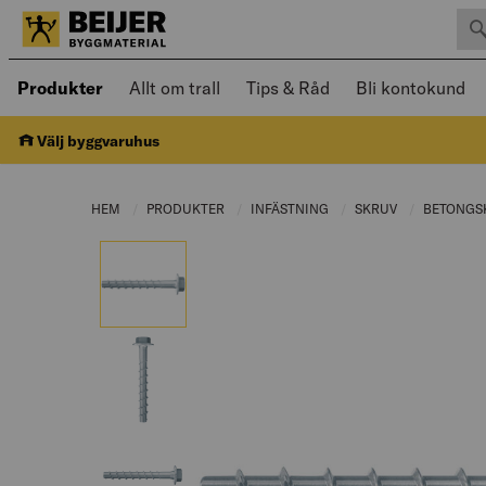
Sök 
Öppnad meny kan navigeras med piltangenter
Produkter
Allt om trall
Tips & Råd
Bli kontokund
Välj byggvaruhus
HEM
PRODUKTER
CURRENT PAGE:
INFÄSTNING
CURRENT PAGE:
SKRUV
CURRENT PAG
BETONGS