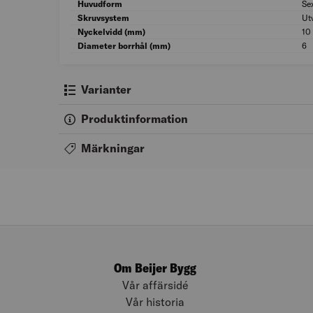
Huvudform
Se
Skruvsystem
Ut
Nyckelvidd (mm)
10
Diameter borrhål (mm)
6
Varianter
Produktinformation
Märkningar
Om Beijer Bygg
Vår affärsidé
Vår historia