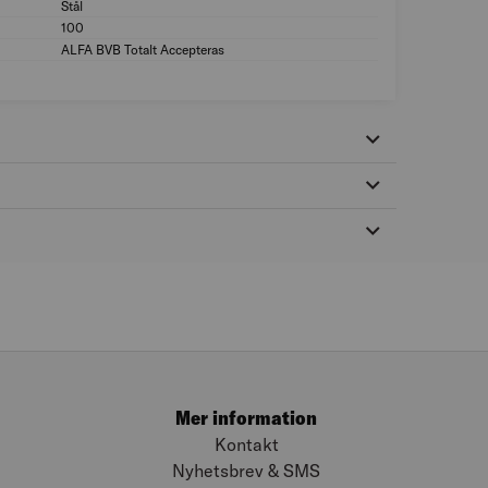
Stål
Material: Stål
100
Antal i förp. (st): 1
ALFA BVB Totalt Accepteras
MILJÖMÄRKNING: A
Mer information
Kontakt
Nyhetsbrev & SMS