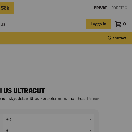
Sök
PRIVAT
|
FÖRETAG
hus
Logga in
Sum
0
Varuko
Kontakt
I US ULTRACUT
enor, skyddsbarriärer, konsoler m.m. inomhus.
, hoppa till produktb
Läs mer
Längd (mm)
60
Diameter borrhål (mm)
6