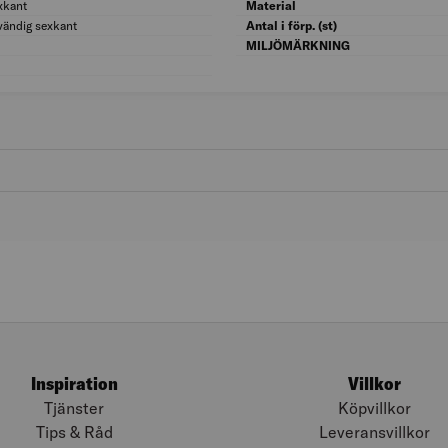
xkant
Huvudform: Sexkant
Material
vändig sexkant
Skruvsystem: Utvändig sexkant
Antal i förp. (st)
Nyckelvidd (mm): 10
MILJÖMÄRKNING
Diameter borrhål (mm): 6
Inspiration
Villkor
Tjänster
Köpvillkor
Tips & Råd
Leveransvillkor