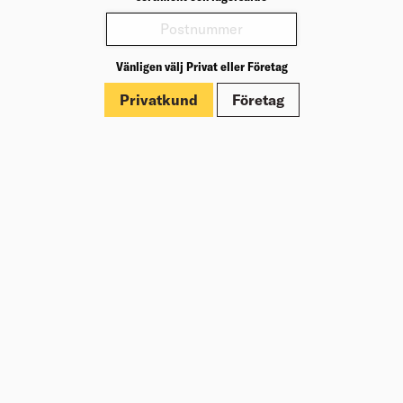
Varianter
Vänligen välj Privat eller Företag
Produktinformation
Privatkund
Företag
Märkningar
Dokument
Om Beijer Bygg
Vår affärsidé
Vår historia
Hälsa & säkerhet
Branschrapport